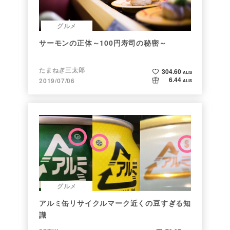
グルメ
サーモンの正体～100円寿司の秘密～
たまねぎ三太郎
304.60
ALIS
6.44
2019/07/06
ALIS
グルメ
アルミ缶リサイクルマーク近くの豆すぎる知
識
enzyu