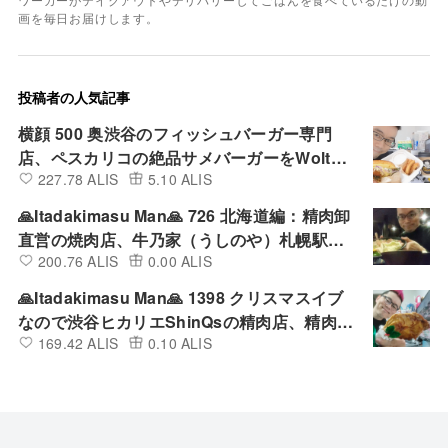
画を毎日お届けします。
投稿者の人気記事
横顔 500 奥渋谷のフィッシュバーガー専門
店、ペスカリコの絶品サメバーガーをWoltで
227.78 ALIS
5.10 ALIS
デリバリーして食べてみた
🙏Itadakimasu Man🙏 726 北海道編：精肉卸
直営の焼肉店、牛乃家（うしのや）札幌駅北
200.76 ALIS
0.00 ALIS
口店の満腹ランチ定食を店内で食べてみた
🙏Itadakimasu Man🙏 1398 クリスマスイブ
なので渋谷ヒカリエShinQsの精肉店、精肉あ
169.42 ALIS
0.10 ALIS
づまの四国匠どりローストチキンレッグ（醤
油）を買って食べてみた