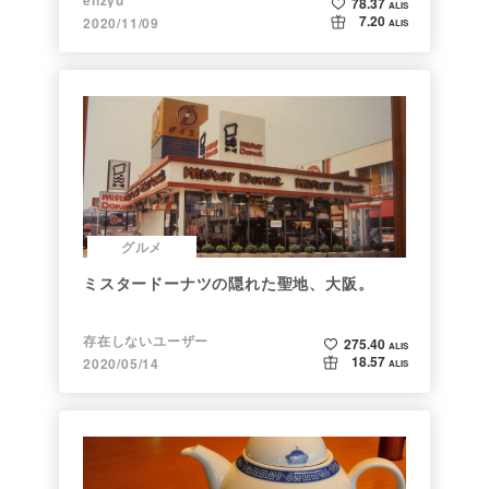
78.37
ALIS
7.20
2020/11/09
ALIS
グルメ
ミスタードーナツの隠れた聖地、大阪。
存在しないユーザー
275.40
ALIS
18.57
2020/05/14
ALIS