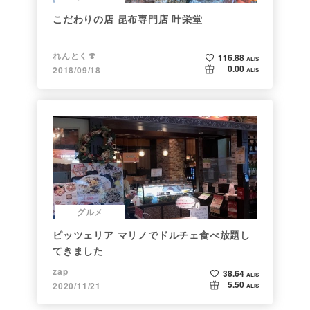
こだわりの店 昆布専門店 叶栄堂
れんとく🍄
116.88
ALIS
0.00
2018/09/18
ALIS
グルメ
ピッツェリア マリノでドルチェ食べ放題し
てきました
zap
38.64
ALIS
5.50
2020/11/21
ALIS