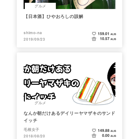
グルメ
【日本酒】ひやおろしの誤解
shimo-na
159.01
ALIS
10.57
2019/09/23
ALIS
グルメ
なんか朝だけあるデイリーヤマザキのサンド
イッチ
毛根女子
149.88
ALIS
0.00
2018/08/20
ALIS