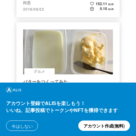
阿悉
152.11
ALIS
0.10
2018/08/22
ALIS
グルメ
バターをつくってみた
モミジ
906.43
ALIS
アカウント登録でALISを楽しもう！
127.90
2021/02/18
ALIS
いいね、記事投稿でトークンやNFTを獲得できます
アカウント作成(無料)
今はしない