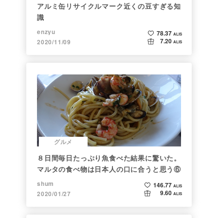
アルミ缶リサイクルマーク近くの豆すぎる知
識
enzyu
78.37
ALIS
7.20
2020/11/09
ALIS
グルメ
８日間毎日たっぷり魚食べた結果に驚いた。
マルタの食べ物は日本人の口に合うと思う⑥
shum
146.77
ALIS
9.60
2020/01/27
ALIS