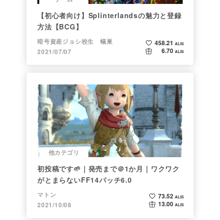
【初心者向け】Splinterlandsの魅力と登録
方法【BCG】
暗号資産ジョシ校生 蟻巣
458.21
ALIS
6.70
2021/07/07
ALIS
他カテゴリ
初投稿です🌱｜発売まで＠1か月｜ワクワク
がとまらないFF14パッチ6.0
マトン
73.52
ALIS
13.00
2021/10/08
ALIS