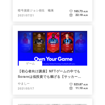
暗号資産ジョシ校生 蟻巣
165.73
ALIS
22.19
2021/07/21
ALIS
ゲーム
【初心者向け講座】NFTゲームの中でも
Sorareは低投資でも稼げる【サッカー
×NFT×BCG】
やましー
523.87
ALIS
11.10
2021/05/17
ALIS