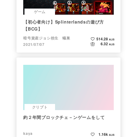
ゲーム
【初心者向け】Splinterlandsの遊び方
【BCG】
暗号資産ジョシ校生 蟻巣
514.28
ALIS
6.32
2021/07/07
ALIS
クリプト
約２年間ブロックチェ－ンゲームをして
kaya
1.16k
ALIS