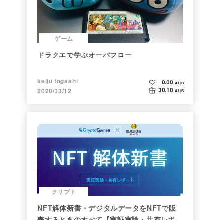
ゲーム
ドラクエで学ぶオーバフロー
keiju togashi
0.00
ALIS
30.10
2020/03/12
ALIS
クリプト
NFT解体新書・デジタルデータをNFTで販
売するときのすべて【実証実験・共有レポー