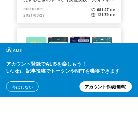
ト】
otakucoin
681.47
ALIS
121.79
2021/03/29
ALIS
アカウント登録でALISを楽しもう！
いいね、記事投稿でトークンやNFTを獲得できます
ゲーム
アカウント作成(無料)
今はしない
イーサリアムが無料で掘れる!? スマホゲー
ム「ユビホル」とは
Taka
687.51
ALIS
21.00
2021/07/27
ALIS