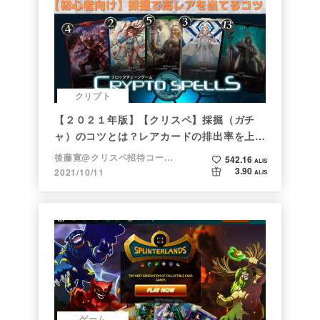
クリプト
【２０２１年版】【クリスペ】採掘（ガチ
ャ）のコツとは？レアカードの排出率を上げ
る方法【初心者向け】
後藤寛@クリスペ招待コード→LHiH
542.16
ALIS
3.90
2021/10/11
ALIS
ゲーム