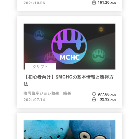
161.20
2021/10/06
ALIS
クリプト
【初心者向け】$MCHCの基本情報と獲得方
法
暗号資産ジョシ校生 蟻巣
977.66
ALIS
32.32
2021/07/14
ALIS