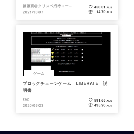
【NFTゲーム】
後藤寛@クリスペ招待コード→LHiH
450.01
ALIS
14.70
2021/10/07
ALIS
ゲーム
ブロックチェーンゲーム LIBERATE 説
明書
zap
591.65
ALIS
435.90
2020/06/23
ALIS