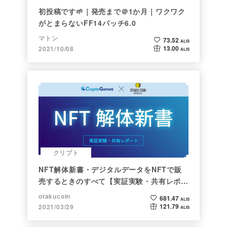
初投稿です🌱｜発売まで＠1か月｜ワクワク
がとまらないFF14パッチ6.0
マトン
73.52
ALIS
13.00
2021/10/08
ALIS
クリプト
NFT解体新書・デジタルデータをNFTで販
売するときのすべて【実証実験・共有レポー
ト】
otakucoin
681.47
ALIS
121.79
2021/03/29
ALIS