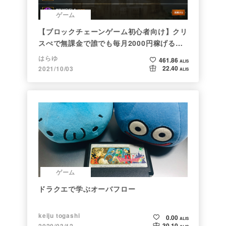
ゲーム
【ブロックチェーンゲーム初心者向け】クリ
スぺで無課金で誰でも毎月2000円稼げる時
代がきた
はらゆ
461.86
ALIS
22.40
2021/10/03
ALIS
ゲーム
ドラクエで学ぶオーバフロー
keiju togashi
0.00
ALIS
30.10