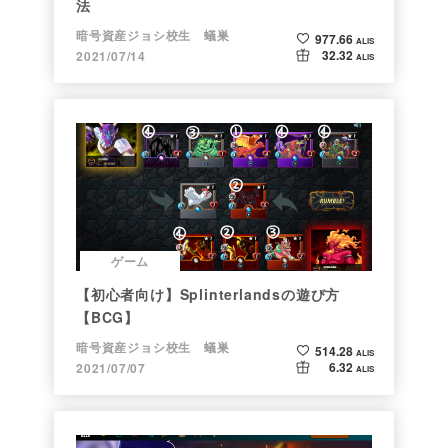
法
暗号資産ジョシ校生 蟻巣
977.66
ALIS
32.32
2021/07/14
ALIS
ゲーム
【初心者向け】Splinterlandsの遊び方
【BCG】
暗号資産ジョシ校生 蟻巣
514.28
ALIS
6.32
2021/07/07
ALIS