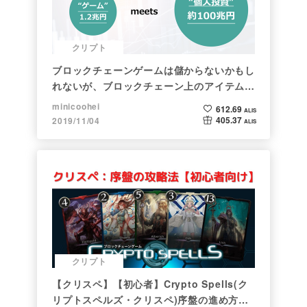
クリプト
ブロックチェーンゲームは儲からないかもし
れないが、ブロックチェーン上のアイテムは
新しい形の投資になる。(読了:５分)
minicoohei
612.69
ALIS
405.37
2019/11/04
ALIS
クリプト
【クリスペ】【初心者】Crypto Spells(ク
リプトスペルズ・クリスペ)序盤の進め方