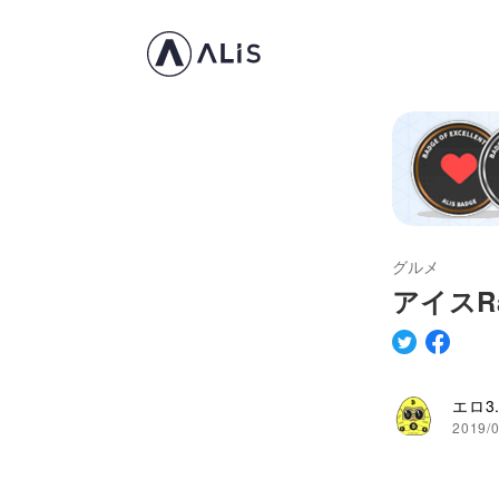
グルメ
アイスRa
エロ3
2019/0