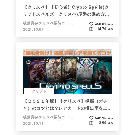
【クリスペ】【初心者】Crypto Spells(ク
リプトスペルズ・クリスペ)序盤の進め方
【NFTゲーム】
後藤寛@クリスペ招待コード→LHiH
450.01
ALIS
14.70
2021/10/07
ALIS
クリプト
【２０２１年版】【クリスペ】採掘（ガチ
ャ）のコツとは？レアカードの排出率を上げ
る方法【初心者向け】
後藤寛@クリスペ招待コード→LHiH
542.16
ALIS
3.90
2021/10/11
ALIS