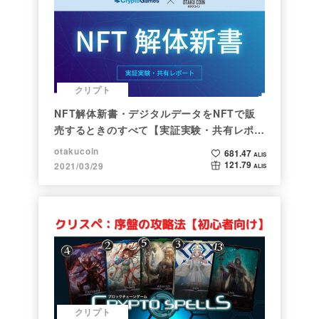
クリプト
NFT解体新書・デジタルデータをNFTで販
売するときのすべて【実証実験・共有レポー
ト】
otakucoin
681.47
ALIS
121.79
2021/03/29
ALIS
クリプト