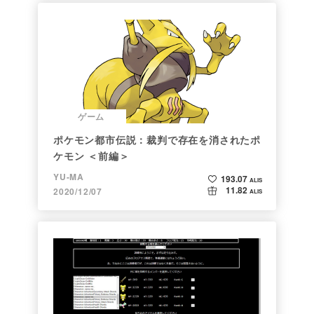
ゲーム
ポケモン都市伝説：裁判で存在を消されたポ
ケモン ＜前編＞
YU-MA
193.07
ALIS
11.82
2020/12/07
ALIS