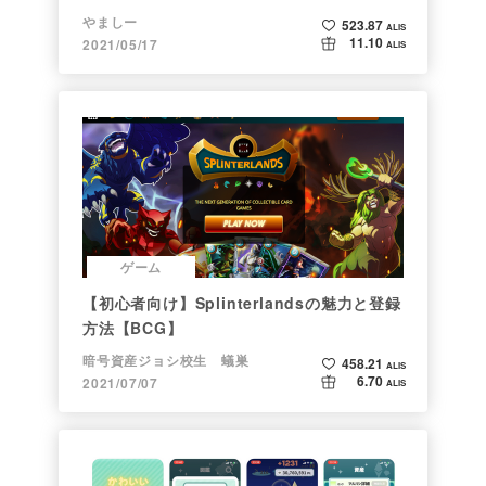
×NFT×BCG】
やましー
523.87
ALIS
11.10
2021/05/17
ALIS
ゲーム
【初心者向け】Splinterlandsの魅力と登録
方法【BCG】
暗号資産ジョシ校生 蟻巣
458.21
ALIS
6.70
2021/07/07
ALIS