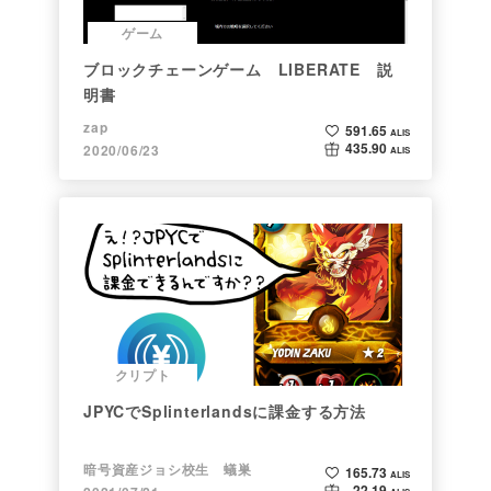
ゲーム
ブロックチェーンゲーム LIBERATE 説
明書
zap
591.65
ALIS
435.90
2020/06/23
ALIS
クリプト
JPYCでSplinterlandsに課金する方法
暗号資産ジョシ校生 蟻巣
165.73
ALIS
22.19