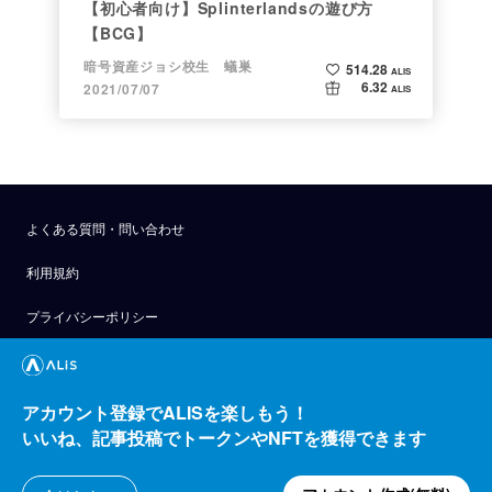
【初心者向け】Splinterlandsの遊び方
【BCG】
暗号資産ジョシ校生 蟻巣
514.28
ALIS
6.32
2021/07/07
ALIS
よくある質問・問い合わせ
利用規約
プライバシーポリシー
公式アナウンス
技術ブログ
アカウント登録でALISを楽しもう！
いいね、記事投稿でトークンやNFTを獲得できます
API
運営会社