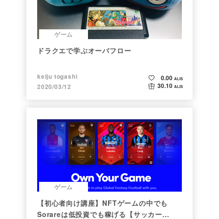
ゲーム
ドラクエで学ぶオーバフロー
keiju togashi
0.00
ALIS
30.10
2020/03/12
ALIS
ゲーム
【初心者向け講座】NFTゲームの中でも
Sorareは低投資でも稼げる【サッカー