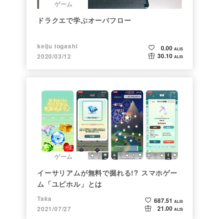
ゲーム
ドラクエで学ぶオーバフロー
keiju togashi
0.00
ALIS
30.10
2020/03/12
ALIS
ゲーム
イーサリアムが無料で掘れる!? スマホゲー
ム「ユビホル」とは
Taka
687.51
ALIS
21.00
2021/07/27
ALIS