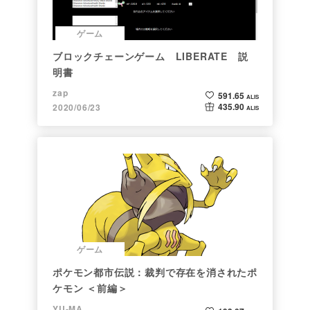
ゲーム
ブロックチェーンゲーム LIBERATE 説
明書
zap
591.65
ALIS
435.90
2020/06/23
ALIS
ゲーム
ポケモン都市伝説：裁判で存在を消されたポ
ケモン ＜前編＞
YU-MA