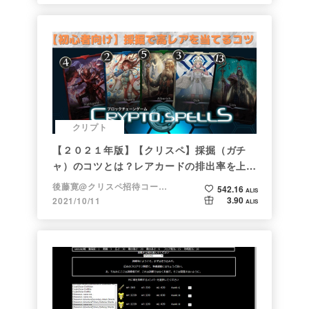
クリプト
【２０２１年版】【クリスペ】採掘（ガチ
ャ）のコツとは？レアカードの排出率を上げ
る方法【初心者向け】
後藤寛@クリスペ招待コード→LHiH
542.16
ALIS
3.90
2021/10/11
ALIS