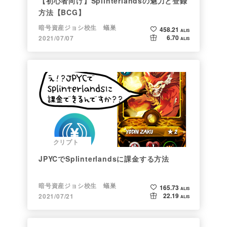
【初心者向け】Splinterlandsの魅力と登録
方法【BCG】
暗号資産ジョシ校生 蟻巣
458.21
ALIS
6.70
2021/07/07
ALIS
クリプト
JPYCでSplinterlandsに課金する方法
暗号資産ジョシ校生 蟻巣
165.73
ALIS
22.19
2021/07/21
ALIS