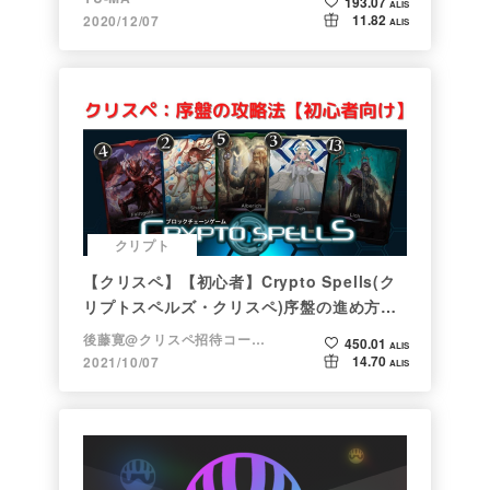
193.07
ALIS
11.82
2020/12/07
ALIS
クリプト
【クリスペ】【初心者】Crypto Spells(ク
リプトスペルズ・クリスペ)序盤の進め方
【NFTゲーム】
後藤寛@クリスペ招待コード→LHiH
450.01
ALIS
14.70
2021/10/07
ALIS