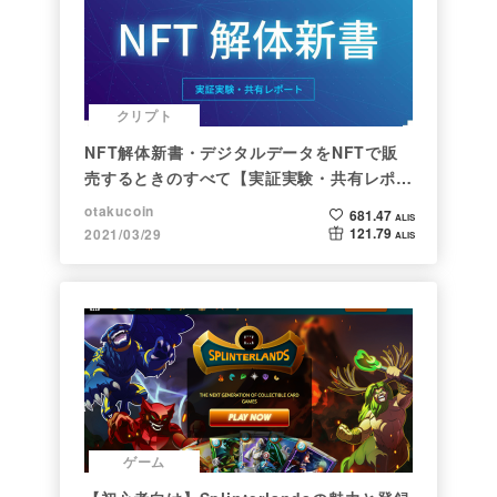
クリプト
NFT解体新書・デジタルデータをNFTで販
売するときのすべて【実証実験・共有レポー
ト】
otakucoin
681.47
ALIS
121.79
2021/03/29
ALIS
ゲーム