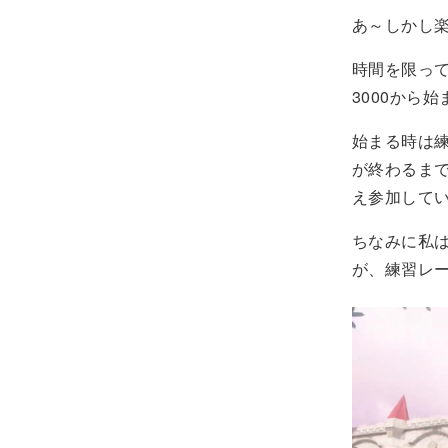
あ～しかし
時間を限っ
3000から
始まる時は
が終わるま
え参加して
ちなみに私
が、練習レー