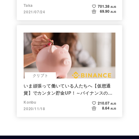
Taka
701.38
ALIS
69.90
2021/07/24
ALIS
クリプト
いま頑張って働いている人たちへ【仮想通
貨】でカンタン貯金UP！～バイナンスの使
い方初心者編～
Konbu
210.07
ALIS
8.64
2020/11/18
ALIS