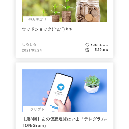
他カテゴリ
ウッドショック(´°д°`)↯↯
しろしろ
194.04
ALIS
5.39
2021/05/24
ALIS
クリプト
【第8回】あの仮想通貨はいま「テレグラム-
TON/Gram」