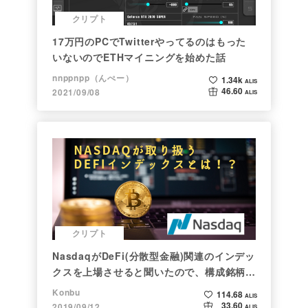
クリプト
17万円のPCでTwitterやってるのはもった
いないのでETHマイニングを始めた話
nnppnpp（んぺー）
1.34k
ALIS
46.60
2021/09/08
ALIS
クリプト
NasdaqがDeFi(分散型金融)関連のインデッ
クスを上場させると聞いたので、構成銘柄を
調べてみた
Konbu
114.68
ALIS
33.60
2019/09/12
ALIS