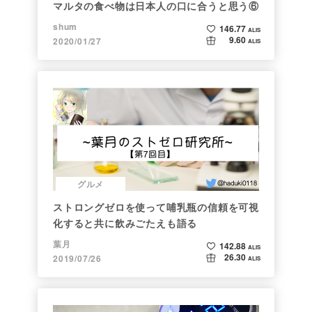
マルタの食べ物は日本人の口に合うと思う⑥
shum
146.77
ALIS
9.60
2020/01/27
ALIS
グルメ
ストロングゼロを使って哺乳瓶の信頼を可視
化すると共に飲みごたえも語る
葉月
142.88
ALIS
26.30
2019/07/26
ALIS