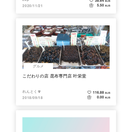
38.64
ALIS
5.50
2020/11/21
ALIS
グルメ
こだわりの店 昆布専門店 叶栄堂
れんとく🍄
116.88
ALIS
0.00
2018/09/18
ALIS