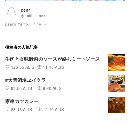
pear
@dollinkaneko
pear's memo！ヾ(ﾟ∀ﾟ)ﾉ
投稿者の人気記事
牛肉と香味野菜のソースが絡むミートソース
125.55 ALIS
11.10 ALIS
#大衆酒場ヱイクラ
94.50 ALIS
6.30 ALIS
家串カツカレー
88.18 ALIS
12.10 ALIS