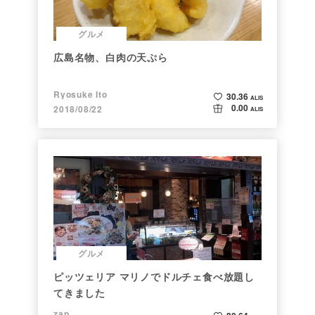
グルメ
広島名物、白肉の天ぷら
Ryosuke Ito
30.36
ALIS
0.00
2018/08/22
ALIS
グルメ
ピッツェリア マリノでドルチェ食べ放題し
てきました
zap