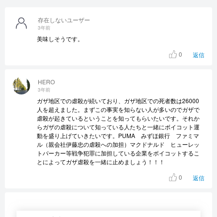
存在しないユーザー
3年前
美味しそうです。
0
返信
HERO
3年前
ガザ地区での虐殺が続いており、ガザ地区での死者数は26000
人を超えました。まずこの事実を知らない人が多いのでガザで
虐殺が起きているということを知ってもらいたいです。それか
らガザの虐殺について知っている人たちと一緒にボイコット運
動を盛り上げていきたいです。PUMA みずほ銀行 ファミマ
ル（親会社伊藤忠の虐殺への加担）マクドナルド ヒューレッ
トパーカー等戦争犯罪に加担している企業をボイコットするこ
とによってガザ虐殺を一緒に止めましょう！！！
0
返信