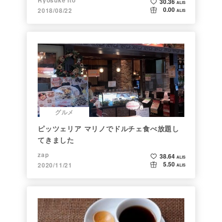
30.36
ALIS
0.00
2018/08/22
ALIS
グルメ
ピッツェリア マリノでドルチェ食べ放題し
てきました
zap
38.64
ALIS
5.50
2020/11/21
ALIS