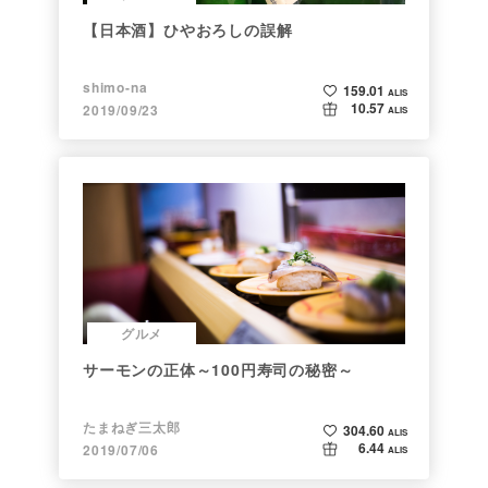
【日本酒】ひやおろしの誤解
shimo-na
159.01
ALIS
10.57
2019/09/23
ALIS
グルメ
サーモンの正体～100円寿司の秘密～
たまねぎ三太郎
304.60
ALIS
6.44
2019/07/06
ALIS