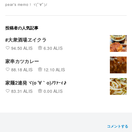
pear's memo！ヾ(ﾟ∀ﾟ)ﾉ
投稿者の人気記事
#大衆酒場ヱイクラ
94.50 ALIS
6.30 ALIS
家串カツカレー
88.18 ALIS
12.10 ALIS
家麺2連発ヾ(o´∀｀o)ﾉﾜｧｰｨ♪
83.31 ALIS
0.00 ALIS
コメントする