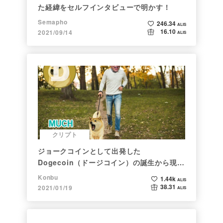
た経緯をセルフインタビューで明かす！
Semapho
246.34
ALIS
16.10
2021/09/14
ALIS
クリプト
ジョークコインとして出発した
Dogecoin（ドージコイン）の誕生から現在
まで。注目される非証券性🐶
Konbu
1.44k
ALIS
38.31
2021/01/19
ALIS