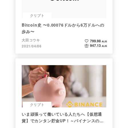
クリプト
Bitcoin史 〜0.00076ドルから6万ドルへの
歩み〜
大田コウキ
799.98
ALIS
947.13
2021/04/06
ALIS
クリプト
いま頑張って働いている人たちへ【仮想通
貨】でカンタン貯金UP！～バイナンスの使
い方初心者編～