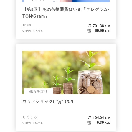
【第8回】あの仮想通貨はいま「テレグラム-
TON/Gram」
Taka
701.38
ALIS
69.90
2021/07/24
ALIS
他カテゴリ
ウッドショック(´°д°`)↯↯
しろしろ
194.04
ALIS
5.39
2021/05/24
ALIS