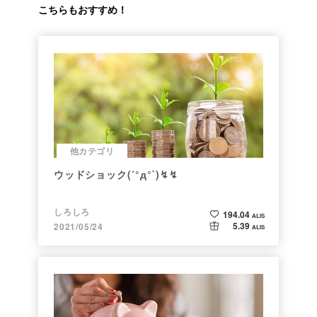
こちらもおすすめ！
他カテゴリ
ウッドショック(´°д°`)↯↯
しろしろ
194.04
ALIS
5.39
2021/05/24
ALIS