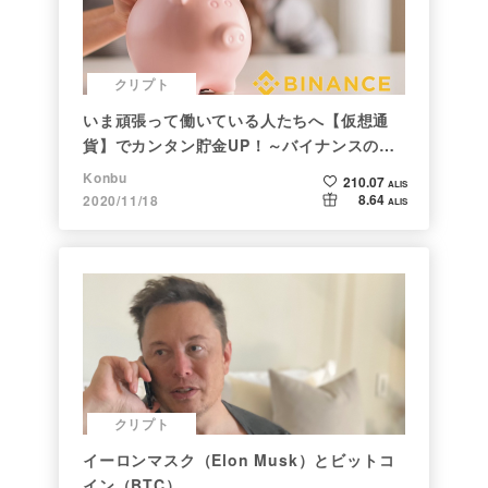
クリプト
いま頑張って働いている人たちへ【仮想通
貨】でカンタン貯金UP！～バイナンスの使
い方初心者編～
Konbu
210.07
ALIS
8.64
2020/11/18
ALIS
クリプト
イーロンマスク（Elon Musk）とビットコ
イン（BTC）