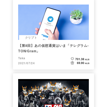
クリプト
【第8回】あの仮想通貨はいま「テレグラム-
TON/Gram」
Taka
701.38
ALIS
69.90
2021/07/24
ALIS