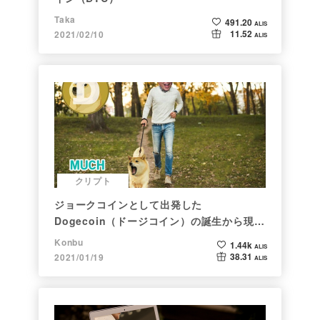
Taka
491.20
ALIS
11.52
2021/02/10
ALIS
クリプト
ジョークコインとして出発した
Dogecoin（ドージコイン）の誕生から現在
まで。注目される非証券性🐶
Konbu
1.44k
ALIS
38.31
2021/01/19
ALIS