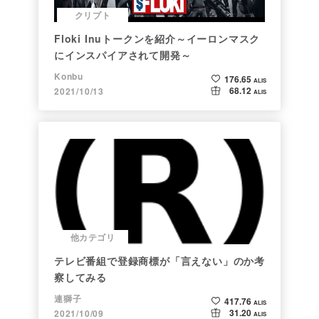
クリプト
Floki Inuトークンを紹介～イーロンマスク
にインスパイアされて開発～
Konbu
176.65
ALIS
68.12
2021/10/13
ALIS
他カテゴリ
テレビ番組で登録商標が「言えない」のか考
察してみる
連獅子
417.76
ALIS
31.20
2021/10/09
ALIS