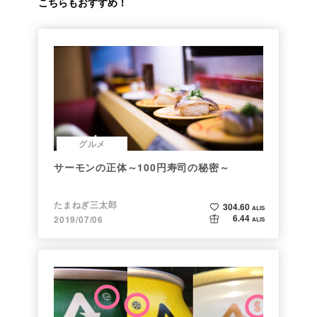
こちらもおすすめ！
グルメ
サーモンの正体～100円寿司の秘密～
たまねぎ三太郎
304.60
ALIS
6.44
2019/07/06
ALIS