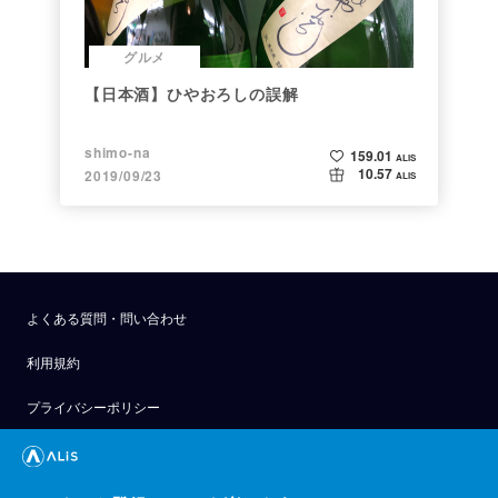
グルメ
【日本酒】ひやおろしの誤解
shimo-na
159.01
ALIS
10.57
2019/09/23
ALIS
よくある質問・問い合わせ
利用規約
プライバシーポリシー
公式アナウンス
技術ブログ