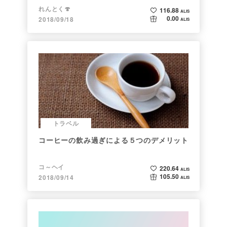
れんとく🍄
116.88
ALIS
0.00
2018/09/18
ALIS
トラベル
コーヒーの飲み過ぎによる５つのデメリット
コ～ヘイ
220.64
ALIS
105.50
2018/09/14
ALIS