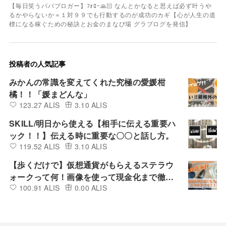
【毎日笑うパパブロガー】ﾌｫﾛｰ🙏🏻 なんとかなると思えば必ず叶うや
るかやらないか＝１対９９でも行動するのが成功のカギ【心が人生の道
標になる稼ぐための秘訣とお金のまなび場 グラブログを発信】
投稿者の人気記事
みかんの常識を変えてくれた究極の愛媛柑
橘！！「媛まどんな」
123.27 ALIS
3.10 ALIS
SKILL/明日から使える【相手に伝える重要ハ
ック！！】伝える時に重要な〇〇と話し方。
119.52 ALIS
3.10 ALIS
【歩くだけで】仮想通貨がもらえるステラウ
ォークって何！画像を使って現金化まで徹底
100.91 ALIS
0.00 ALIS
解説！！