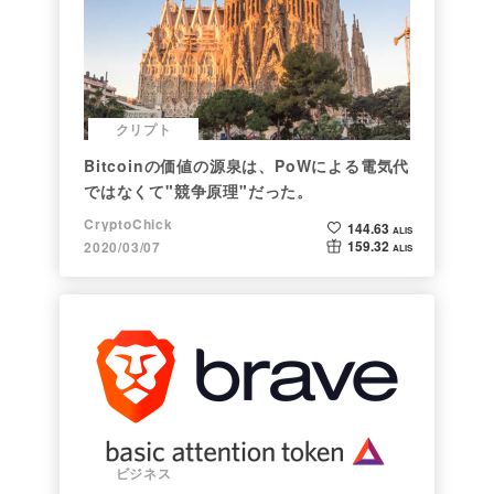
クリプト
Bitcoinの価値の源泉は、PoWによる電気代
ではなくて"競争原理"だった。
CryptoChick
144.63
ALIS
159.32
2020/03/07
ALIS
ビジネス