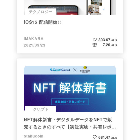
テクノロジー
iOS15 配信開始!!
IMAKARA
393.67
ALIS
7.20
2021/09/23
ALIS
クリプト
NFT解体新書・デジタルデータをNFTで販
売するときのすべて【実証実験・共有レポー
ト】
otakucoin
681.47
ALIS