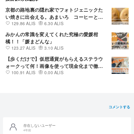
京都の路地裏の隠れ家でフォトジェニックた
い焼きに出会える。あまいろ コーヒーとた
129.86 ALIS
6.30 ALIS
い焼き♡
みかんの常識を変えてくれた究極の愛媛柑
橘！！「媛まどんな」
123.27 ALIS
3.10 ALIS
【歩くだけで】仮想通貨がもらえるステラウ
ォークって何！画像を使って現金化まで徹底
100.91 ALIS
0.00 ALIS
解説！！
コメントする
存在しないユーザー
4年前