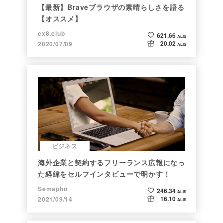
【最新】Braveブラウザの素晴らしさを語る
【オススメ】
cx8.club
621.66
ALIS
20.02
2020/07/09
ALIS
ビジネス
海外企業と契約するフリーランス広報になっ
た経緯をセルフインタビューで明かす！
Semapho
246.34
ALIS
16.10
2021/09/14
ALIS