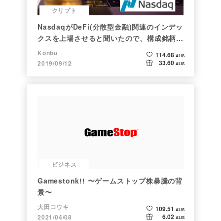
クリプト
NasdaqがDeFi(分散型金融)関連のインデッ
クスを上場させると聞いたので、構成銘柄を
調べてみた
Konbu
114.68
ALIS
33.60
2019/09/12
ALIS
ビジネス
Gamestonk!! 〜ゲームストップ株暴騰の背
景〜
大田コウキ
109.51
ALIS
6.02
2021/04/08
ALIS