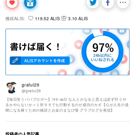
獲得ALIS:
119.52 ALIS
3.10 ALIS
graful29
@graful29
【毎日笑うパパブロガー】ﾌｫﾛｰ🙏🏻 なんとかなると思えば必ず叶うや
るかやらないか＝１対９９でも行動するのが成功のカギ【心が人生の道
標になる稼ぐための秘訣とお金のまなび場 グラブログを発信】
投稿者の人気記事