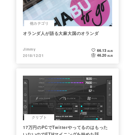
他カテゴリ
オランダ人が語る大麻大国のオランダ
Jimmy
66.13
ALIS
46.20
2018/12/21
ALIS
クリプト
17万円のPCでTwitterやってるのはもった
いないのでETHマイニングを始めた話