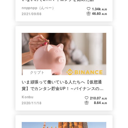
nnppnpp（んぺー）
1.34k
ALIS
46.60
2021/09/08
ALIS
クリプト
いま頑張って働いている人たちへ【仮想通
貨】でカンタン貯金UP！～バイナンスの使
い方初心者編～
Konbu
210.07
ALIS
8.64
2020/11/18
ALIS