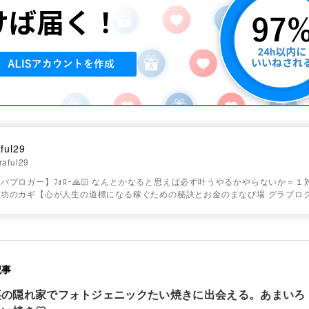
ful29
aful29
パブロガー】ﾌｫﾛｰ🙏🏻 なんとかなると思えば必ず叶うやるかやらないか＝１
功のカギ【心が人生の道標になる稼ぐための秘訣とお金のまなび場 グラブロ
記事
裏の隠れ家でフォトジェニックたい焼きに出会える。あまい