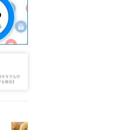
対９９でも行
グを発信】
ろ