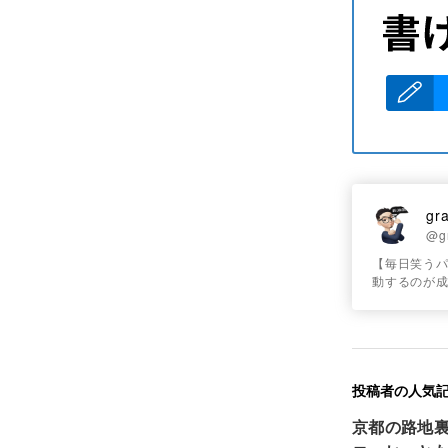
gra
@gr
【毎日笑うパ
動するのが成
投稿者の人気
京都の路地