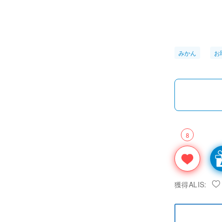
みかん
お
8
獲得ALIS: