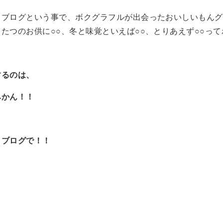
ラブログという事で、ボクグラフルが出会ったおいしいもんグ
たつのお供に○○、冬と味覚といえば○○、とりあえず○○っ
するのは、
みかん！！
ラブログで！！