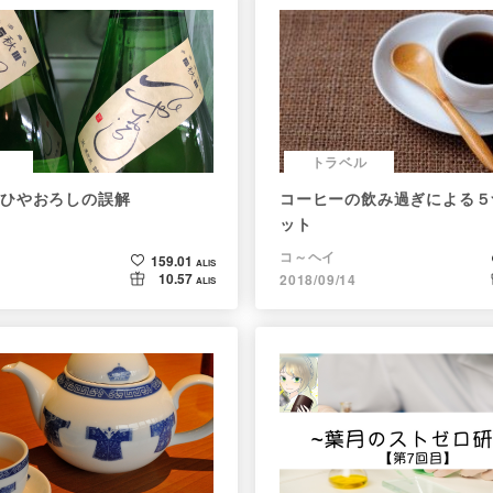
トラベル
ひやおろしの誤解
コーヒーの飲み過ぎによる５
ット
コ～ヘイ
159.01
ALIS
10.57
2018/09/14
ALIS