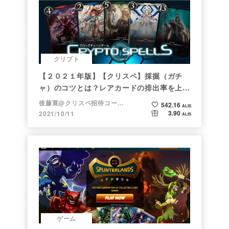
クリプト
【２０２１年版】【クリスペ】採掘（ガチ
ャ）のコツとは？レアカードの排出率を上げ
る方法【初心者向け】
後藤寛@クリスペ招待コード→LHiH
542.16
ALIS
3.90
2021/10/11
ALIS
ゲーム