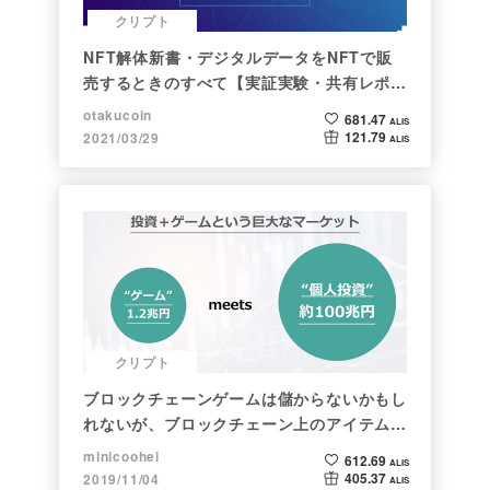
クリプト
NFT解体新書・デジタルデータをNFTで販
売するときのすべて【実証実験・共有レポー
ト】
otakucoin
681.47
ALIS
121.79
2021/03/29
ALIS
クリプト
ブロックチェーンゲームは儲からないかもし
れないが、ブロックチェーン上のアイテムは
新しい形の投資になる。(読了:５分)
minicoohei
612.69
ALIS
405.37
2019/11/04
ALIS