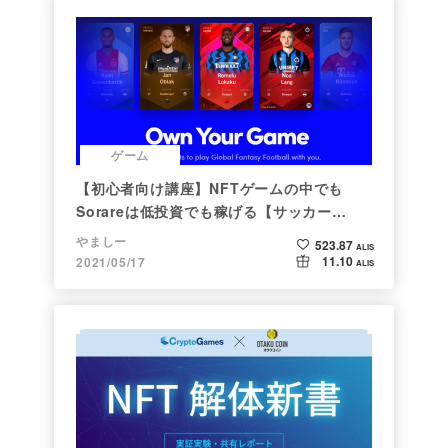
ゲーム
【初心者向け講座】NFTゲームの中でも
Sorareは低投資でも稼げる【サッカー
×NFT×BCG】
やましー
523.87
ALIS
11.10
2021/05/17
ALIS