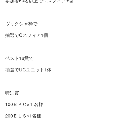
参加者60名以上でＣスフィア3個
ヴリクシャ枠で
抽選でCスフィア1個
ベスト16賞で
抽選でUCユニット1体
特別賞
100ＢＰＣ×１名様
200ＥＬＳ×1名様