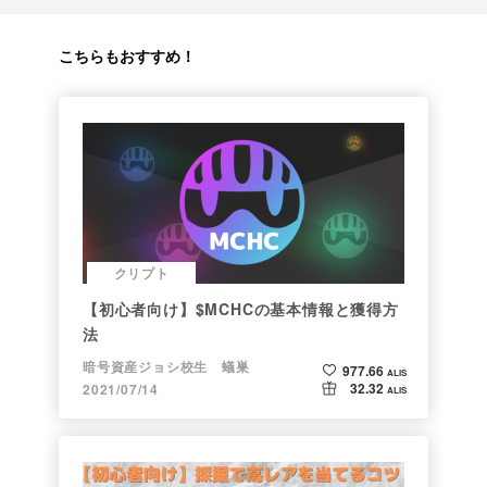
こちらもおすすめ！
クリプト
【初心者向け】$MCHCの基本情報と獲得方
法
暗号資産ジョシ校生 蟻巣
977.66
ALIS
32.32
2021/07/14
ALIS