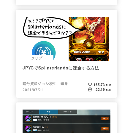
クリプト
JPYCでSplinterlandsに課金する方法
暗号資産ジョシ校生 蟻巣
165.73
ALIS
22.19
2021/07/21
ALIS