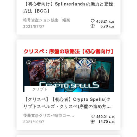
【初心者向け】Splinterlandsの魅力と登録
方法【BCG】
暗号資産ジョシ校生 蟻巣
458.21
ALIS
6.70
2021/07/07
ALIS
クリプト
【クリスペ】【初心者】Crypto Spells(ク
リプトスペルズ・クリスペ)序盤の進め方
【NFTゲーム】
後藤寛@クリスペ招待コード→LHiH
450.01
ALIS
14.70
2021/10/07
ALIS