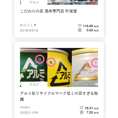
グルメ
こだわりの店 昆布専門店 叶栄堂
れんとく🍄
116.88
ALIS
0.00
2018/09/18
ALIS
グルメ
アルミ缶リサイクルマーク近くの豆すぎる知
識
enzyu
78.37
ALIS
7.20
2020/11/09
ALIS