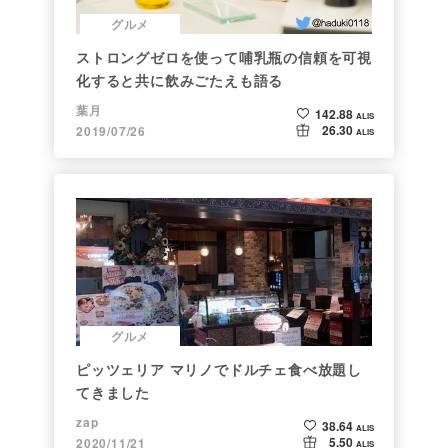
グルメ
ストロングゼロを使って哺乳瓶の信頼を可視
化すると共に飲みごたえも語る
葉月
142.88
ALIS
26.30
2019/07/26
ALIS
グルメ
ピッツェリア マリノでドルチェ食べ放題し
てきました
zap
38.64
ALIS
5.50
2020/11/21
ALIS