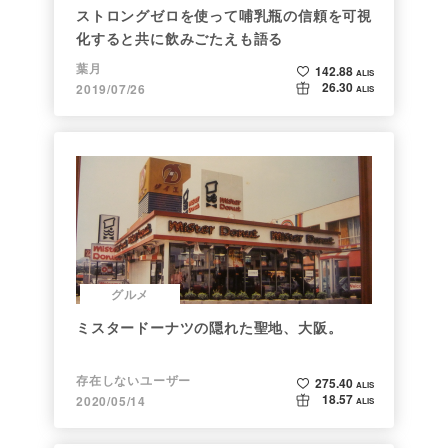
ストロングゼロを使って哺乳瓶の信頼を可視
化すると共に飲みごたえも語る
葉月
142.88
ALIS
26.30
2019/07/26
ALIS
グルメ
ミスタードーナツの隠れた聖地、大阪。
存在しないユーザー
275.40
ALIS
18.57
2020/05/14
ALIS