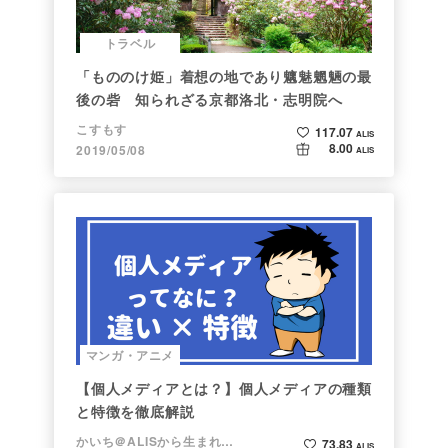
トラベル
「もののけ姫」着想の地であり魑魅魍魎の最
後の砦 知られざる京都洛北・志明院へ
こすもす
117.07
ALIS
8.00
2019/05/08
ALIS
マンガ・アニメ
【個人メディアとは？】個人メディアの種類
と特徴を徹底解説
かいち＠ALISから生まれた漫画家
73.83
ALIS