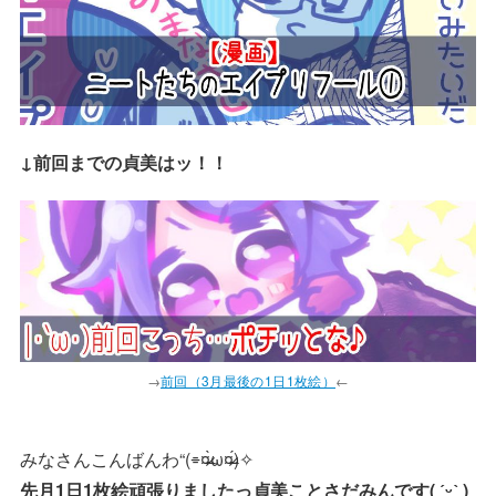
↓前回までの貞美はッ！！
→
前回（3月最後の1日1枚絵）
←
みなさんこんばんわ“(⌯¤̴̶̷̀ω¤̴̶̷́)✧
先月1日1枚絵頑張りましたっ貞美ことさだみんです( ˊᵕˋ )