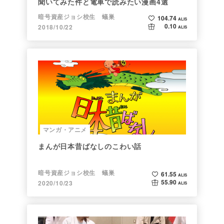
聞いてみた件と電車で読みたい漫画4選
暗号資産ジョシ校生 蟻巣
104.74
ALIS
0.10
2018/10/22
ALIS
マンガ・アニメ
まんが日本昔ばなしのこわい話
暗号資産ジョシ校生 蟻巣
61.55
ALIS
55.90
2020/10/23
ALIS