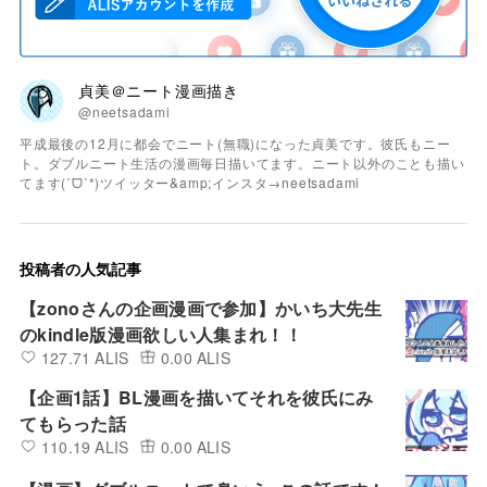
貞美＠ニート漫画描き
@neetsadami
平成最後の12月に都会でニート(無職)になった貞美です。彼氏もニー
ト。ダブルニート生活の漫画毎日描いてます。ニート以外のことも描い
てます(ˊᗜˋ*)ツイッター&amp;インスタ→neetsadami
投稿者の人気記事
【zonoさんの企画漫画で参加】かいち大先生
のkindle版漫画欲しい人集まれ！！
127.71 ALIS
0.00 ALIS
【企画1話】BL漫画を描いてそれを彼氏にみ
てもらった話
110.19 ALIS
0.00 ALIS