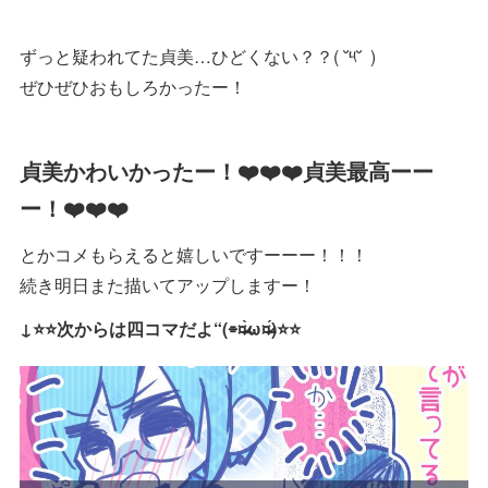
ずっと疑われてた貞美…ひどくない？？( ˘༥˘ )
ぜひぜひおもしろかったー！
貞美かわいかったー！❤️❤️❤️貞美最高ーー
ー！❤️❤️❤️
とかコメもらえると嬉しいですーーー！！！
続き明日また描いてアップしますー！
↓⭐️⭐️次からは四コマだよ“(⌯¤̴̶̷̀ω¤̴̶̷́)⭐️⭐️