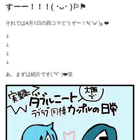
すーー！！！( ･ᴗ･ )⚐⚑
それでは4月1日の四コマどうぞー！٩( 'ω' )و ❤️
↓
↓
↓
↓
あ。まずは紹介です( ˘༥˘ )❤️笑