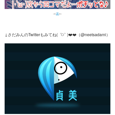
→
次
←
↓さだみんのTwitterもみてね( ᷇࿀ ᷆ )❤️❤️（@neetsadami）