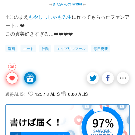
→
さだみんのTwitter
←
↑このまえ
もやしししゃも先生
に作ってもらったファンア
ート…❤️
この貞美好きすぎる…❤️❤️❤️❤️
漫画
ニート
彼氏
エイプリルフール
毎日更新
36
獲得ALIS:
125.18 ALIS
0.00 ALIS