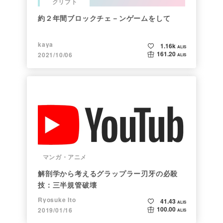
クリプト
約２年間ブロックチェ－ンゲームをして
kaya
1.16k
ALIS
161.20
2021/10/06
ALIS
マンガ・アニメ
解剖学から考えるグラップラー刃牙の必殺
技：三半規管破壊
Ryosuke Ito
41.43
ALIS
100.00
2019/01/16
ALIS