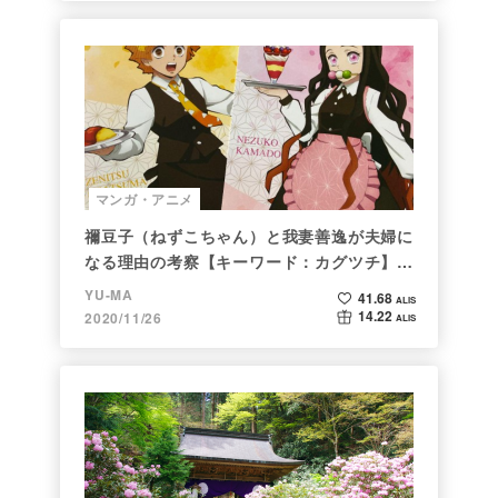
マンガ・アニメ
禰豆子（ねずこちゃん）と我妻善逸が夫婦に
なる理由の考察【キーワード：カグツチ】＜
後編＞
YU-MA
41.68
ALIS
14.22
2020/11/26
ALIS