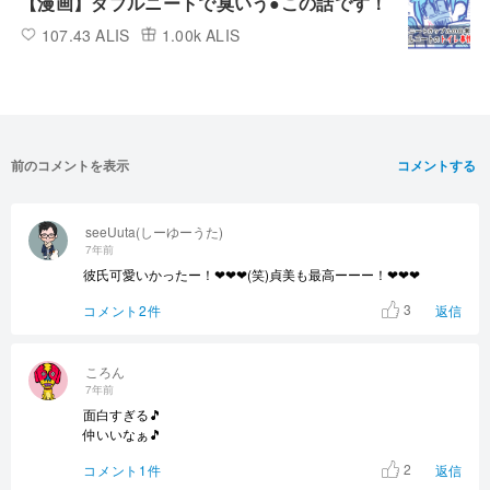
【漫画】ダブルニートで臭いう●この話です！
107.43 ALIS
1.00k ALIS
前のコメントを表示
コメントする
seeUuta(しーゆーうた)
7年前
彼氏可愛いかったー！❤❤❤(笑)貞美も最高ーーー！❤❤❤
3
コメント2件
返信
ころん
7年前
面白すぎる🎵
仲いいなぁ🎵
2
コメント1件
返信