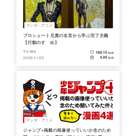
マンガ・アニメ
プロシュート兄貴の名言から学ぶ完了主義
【行動のすゝめ】
YU-MA
168.15
ALIS
4.00
2020/11/02
ALIS
マンガ・アニメ
ジャンプ+掲載の画像使っていいか念のため