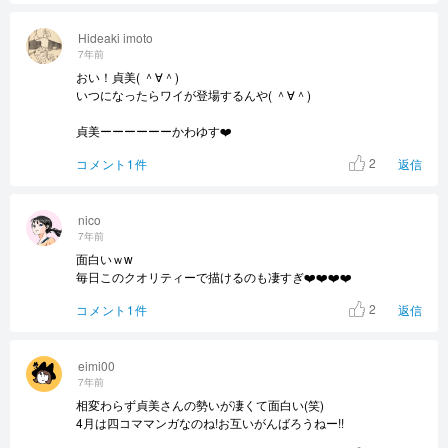
Hideaki imoto
7年前
おい！貞美( ＾∀＾)
いつになったらワイが登場するんや( ＾∀＾)
貞美ーーーーーーかわゆす❤️
2
コメント1件
返信
nico
7年前
面白いｗw
毎日このクオリティーで描けるのも凄すぎ❤️❤️❤️❤️
2
コメント1件
返信
eimi00
7年前
相変わらず貞美さんの勢いが凄くて面白い(笑)
4月は四コママンガなのね!お互いがんばろうねー!!