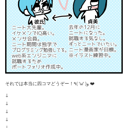
それでは本当に四コマどうぞー！٩( 'ω' )و ❤️
↓
↓
↓
↓
↓