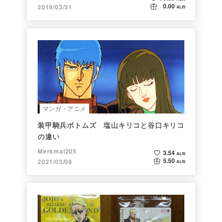
0.00
2019/03/31
ALIS
マンガ・アニメ
装甲騎兵ボトムズ 塩山キリコと谷口キリコ
の違い
Merkmal205
3.54
ALIS
5.50
2021/03/08
ALIS