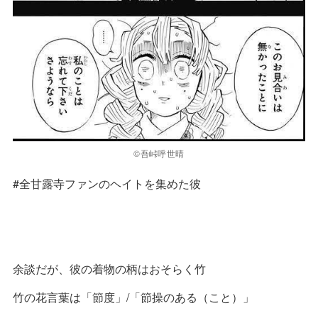
©吾峠呼世晴
#全甘露寺ファンのヘイトを集めた彼
余談だが、彼の着物の柄はおそらく竹
竹の花言葉は「節度」/「節操のある（こと）」