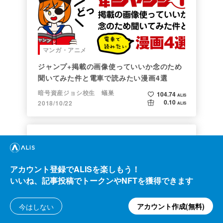
マンガ・アニメ
ジャンプ+掲載の画像使っていいか念のため
聞いてみた件と電車で読みたい漫画4選
暗号資産ジョシ校生 蟻巣
104.74
ALIS
0.10
2018/10/22
ALIS
アカウント登録でALISを楽しもう！
いいね、記事投稿でトークンやNFTを獲得できます
マンガ・アニメ
アカウント作成(無料)
今はしない
禰豆子（ねずこちゃん）と我妻善逸が夫婦に