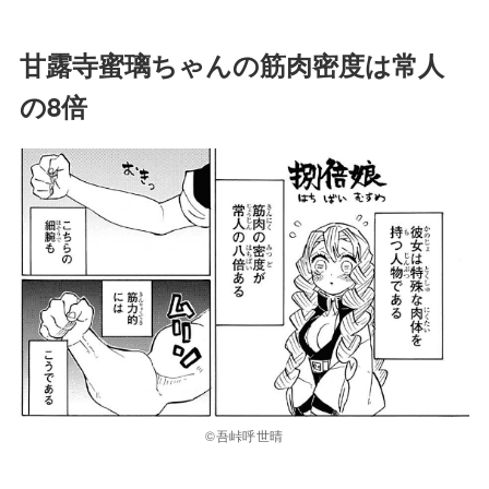
甘露寺蜜璃ちゃんの筋肉密度は常人
の8倍
©吾峠呼世晴