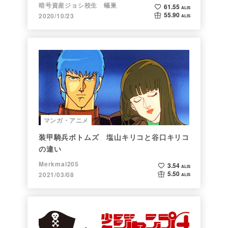
暗号資産ジョシ校生 蟻巣
61.55
ALIS
55.90
2020/10/23
ALIS
マンガ・アニメ
装甲騎兵ボトムズ 塩山キリコと谷口キリコ
の違い
Merkmal205
3.54
ALIS
5.50
2021/03/08
ALIS