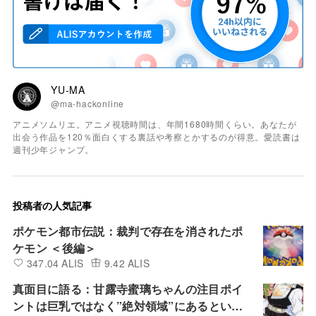
YU-MA
@ma-hackonline
アニメソムリエ。アニメ視聴時間は、年間1680時間くらい。あなたが
出会う作品を120％面白くする裏話や考察とかするのが得意。愛読書は
週刊少年ジャンプ。
投稿者の人気記事
ポケモン都市伝説：裁判で存在を消されたポ
ケモン ＜後編＞
347.04 ALIS
9.42 ALIS
真面目に語る：甘露寺蜜璃ちゃんの注目ポイ
ントは巨乳ではなく”絶対領域”にあるという