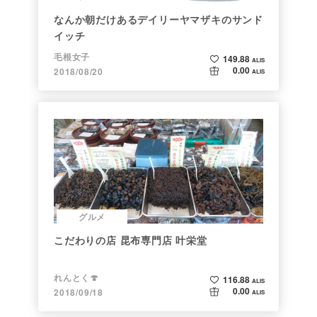
なんか朝だけあるデイリーヤマザキのサンド
イッチ
毛根女子
149.88
ALIS
0.00
2018/08/20
ALIS
グルメ
こだわりの店 昆布専門店 叶栄堂
れんとく🍄
116.88
ALIS
0.00
2018/09/18
ALIS