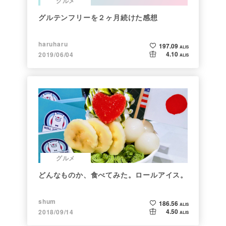
グルメ
グルテンフリーを２ヶ月続けた感想
haruharu
197.09
ALIS
4.10
2019/06/04
ALIS
グルメ
どんなものか、食べてみた。ロールアイス。
shum
186.56
ALIS
4.50
2018/09/14
ALIS