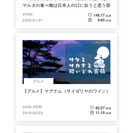
マルタの食べ物は日本人の口に合うと思う⑥
shum
146.77
ALIS
9.60
2020/01/27
ALIS
グルメ
【グルメ】マグナム（サイゼリヤのワイン）
ooba-8686
82.27
ALIS
11.10
2019/05/23
ALIS