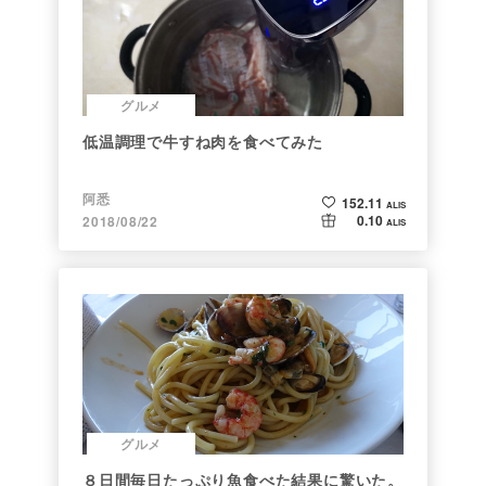
グルメ
低温調理で牛すね肉を食べてみた
阿悉
152.11
ALIS
0.10
2018/08/22
ALIS
グルメ
８日間毎日たっぷり魚食べた結果に驚いた。