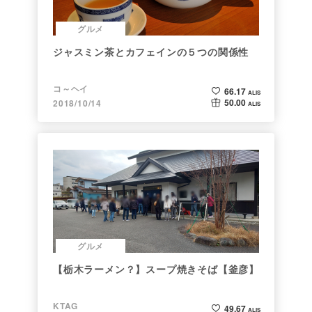
グルメ
ジャスミン茶とカフェインの５つの関係性
コ～ヘイ
66.17
ALIS
50.00
2018/10/14
ALIS
グルメ
【栃木ラーメン？】スープ焼きそば【釜彦】
KTAG
49.67
ALIS