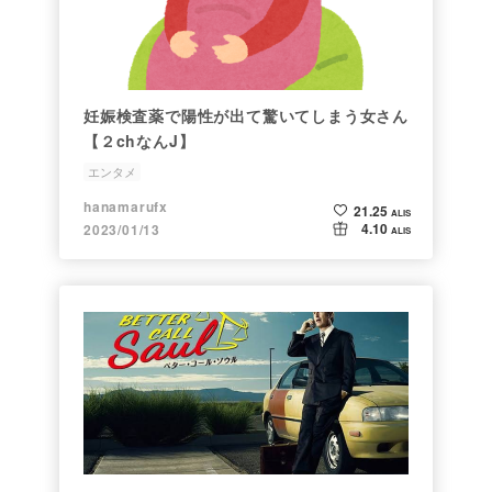
妊娠検査薬で陽性が出て驚いてしまう女さん
【２chなんJ】
エンタメ
hanamarufx
21.25
ALIS
4.10
2023/01/13
ALIS