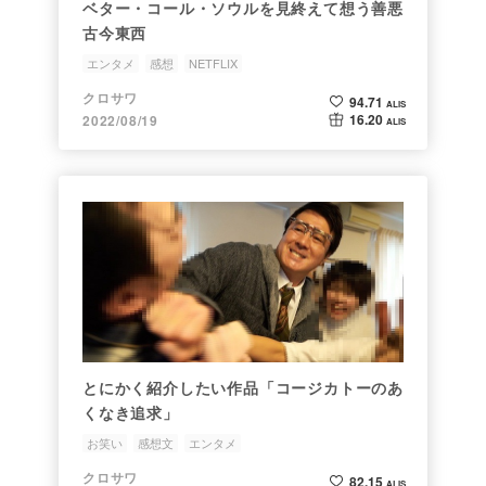
ベター・コール・ソウルを見終えて想う善悪
古今東西
エンタメ
感想
NETFLIX
クロサワ
94.71
ALIS
16.20
2022/08/19
ALIS
とにかく紹介したい作品「コージカトーのあ
くなき追求」
お笑い
感想文
エンタメ
クロサワ
82.15
ALIS