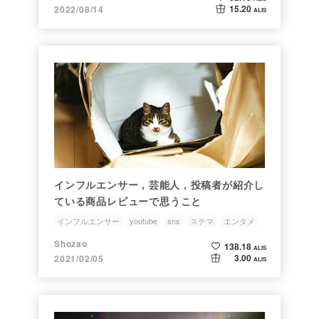
15.20
2022/08/14
ALIS
インフルエンサー , 芸能人 , 投稿者が紹介し
ている商品レビューで思うこと
インフルエンサー
youtube
sns
ステマ
エンタメ
Shozao
138.18
ALIS
3.00
2021/02/05
ALIS