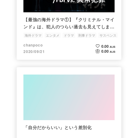
【最強の海外ドラマ①】『クリミナル・マイ
ンド』は、犯人のつらい過去も見えてしま
う、見ていてかなり考えさせられるドラマ
海外ドラマ
エンタメ
ドラマ
刑事ドラマ
サスペンス
chanpoco
0.00
ALIS
0.00
2020/09/21
ALIS
「自分だからいい」という差別化