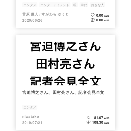
エンタメ
エンターテイメント
暇
時代
好きな人
菅原 優人 / すがわら ゆうと
0.00
ALIS
0.00
2020/06/26
ALIS
宮迫博之さん、田村亮さん、記者会見全文
エンタメ
niwatako
81.07
ALIS
108.30
2019/07/21
ALIS