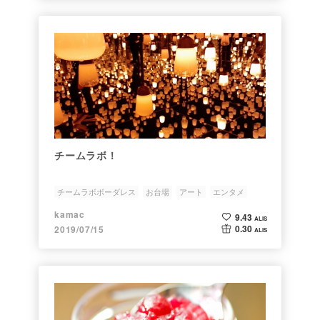
チームラボ！
チームラボボーダレス
お台場
アート
エンタメ
kamac
9.43
ALIS
0.30
2019/07/15
ALIS