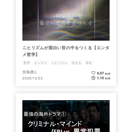
ニヒリズムが面白い世の中をつくる【エンタ
メ哲学】
哲学
エンタメ
ニヒリズム
生きる
存在
安島譜人
4.07
ALIS
1.10
2020/12/22
ALIS