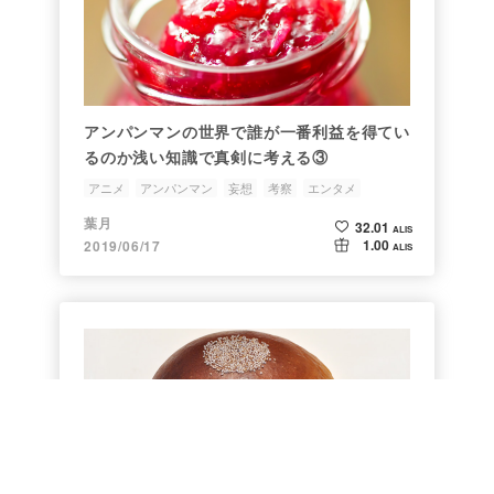
アンパンマンの世界で誰が一番利益を得てい
るのか浅い知識で真剣に考える③
アニメ
アンパンマン
妄想
考察
エンタメ
葉月
32.01
ALIS
1.00
2019/06/17
ALIS