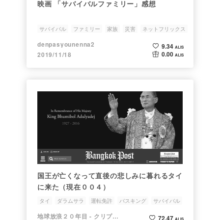
映画 「サバイバルファミリー」感想
サバイバル
ファミリー
家族
災害
ネットフリックス
denpasyounenna2
9.34
ALIS
0.00
2019/11/18
ALIS
国王が亡くなって直後の悲しみに暮れるタイ
に来た（現在００４）
タイ
ダラムサラ
運転免許
バスキング
サバイバル
地球放浪２０年目 - クリプトラベラー
72.47
ALIS