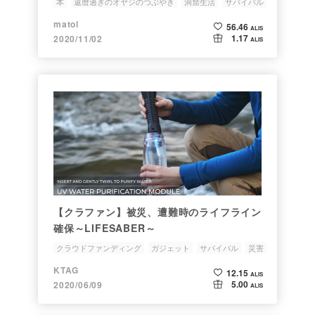
本
還暦過ぎのオヤジのつぶやき
洞窟生活
サバイバル
おじさん
matol
56.46
ALIS
1.17
2020/11/02
ALIS
【クラファン】被災、遭難時のライフライン
確保～LIFESABER～
クラウドファンディング
ガジェット
サバイバル
災害
KTAG
12.15
ALIS
5.00
2020/06/09
ALIS