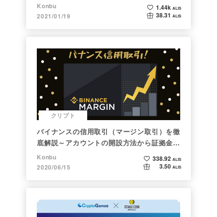
まで。注目される非証券性🐶
Konbu
1.44k
ALIS
38.31
2021/01/19
ALIS
クリプト
バイナンスの信用取引（マージン取引）を徹
底解説～アカウントの開設方法から証拠金計
算例まで～
Konbu
338.92
ALIS
3.50
2020/06/15
ALIS