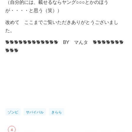
（自分的には、載せるならヤング○○○とかのほう
が・・・・と思う（笑））
改めて ここまでご覧いただきありがとうございまし
た。
🐕🐕🐕🐕🐕🐕🐕🐕🐕🐕🐕🐕 BY マんタ 🐕🐕🐕🐕🐕🐕🐕
🐕🐕🐕
ゾンビ
サバイバル
きらら
4