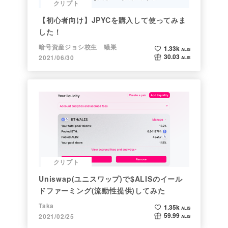
クリプト
【初心者向け】JPYCを購入して使ってみま
した！
暗号資産ジョシ校生 蟻巣
1.33k
ALIS
30.03
2021/06/30
ALIS
クリプト
Uniswap(ユニスワップ)で$ALISのイール
ドファーミング(流動性提供)してみた
Taka
1.35k
ALIS
59.99
2021/02/25
ALIS