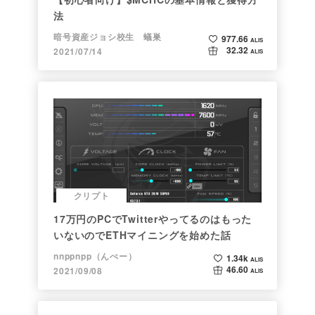
法
暗号資産ジョシ校生 蟻巣
977.66
ALIS
32.32
2021/07/14
ALIS
クリプト
17万円のPCでTwitterやってるのはもった
いないのでETHマイニングを始めた話
nnppnpp（んぺー）
1.34k
ALIS
46.60
2021/09/08
ALIS