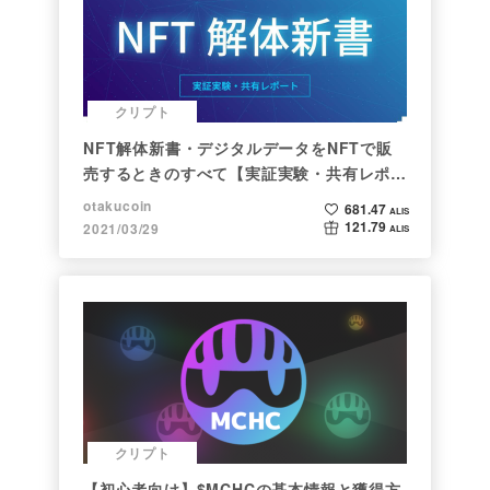
クリプト
NFT解体新書・デジタルデータをNFTで販
売するときのすべて【実証実験・共有レポー
ト】
otakucoin
681.47
ALIS
121.79
2021/03/29
ALIS
クリプト
【初心者向け】$MCHCの基本情報と獲得方