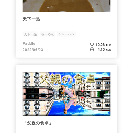
天下一品
天下一品
らーめん
チャーハン
Paddle
10.28
ALIS
4.10
2022/06/03
ALIS
「父親の食卓」