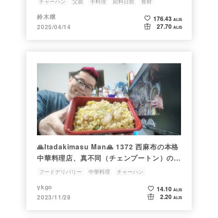
チャーハン
父親
手料理
給料日前
食材
鈴木穣
176.43
ALIS
27.70
2025/04/14
ALIS
🙏Itadakimasu Man🙏 1372 西麻布の本格
中華料理店、真不同（チェンプートン）の五
目炒飯をウーバーイーツでデリバリーして食
フードデリバリー
中華料理
チャーハン
べてみた
ykgo
14.10
ALIS
2.20
2023/11/28
ALIS