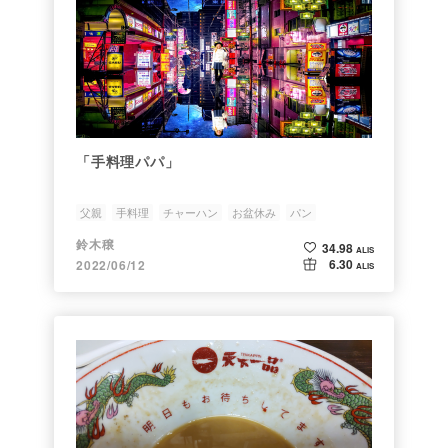
「手料理パパ」
父親
手料理
チャーハン
お盆休み
パン
鈴木穣
34.98
ALIS
6.30
2022/06/12
ALIS