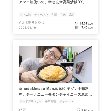
アマニ油使いの、幸せ玄米高菜炒飯DX。
アマニ油
チャーハン
九州
玄米
高菜
クルミ割りおやじ
14.37
ALIS
7.40
2023/01/19
ALIS
🙏Itadakimasu Man🙏 920 モダン中華料
理、チーナニューモダンチャイニーズ恵比寿
本店の濃厚卵の蟹玉チャーハンをmenuでデ
フードデリバリー
中華料理
チャーハン
リバリーして食べてみた
ykgo
2.43
ALIS