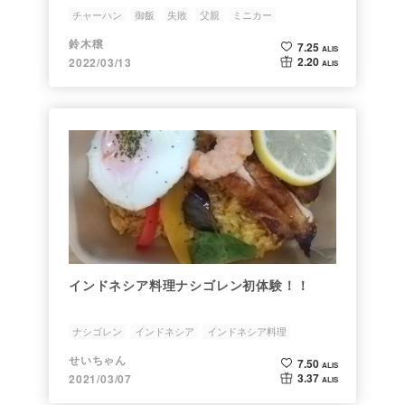
チャーハン
御飯
失敗
父親
ミニカー
鈴木穣
7.25
ALIS
2.20
2022/03/13
ALIS
インドネシア料理ナシゴレン初体験！！
ナシゴレン
インドネシア
インドネシア料理
チャーハン
パプリカ
せいちゃん
7.50
ALIS
3.37
2021/03/07
ALIS