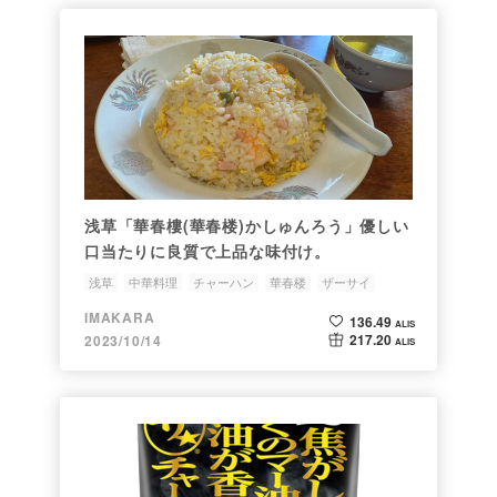
浅草「華春樓(華春楼)かしゅんろう」優しい
口当たりに良質で上品な味付け。
浅草
中華料理
チャーハン
華春楼
ザーサイ
IMAKARA
136.49
ALIS
217.20
2023/10/14
ALIS