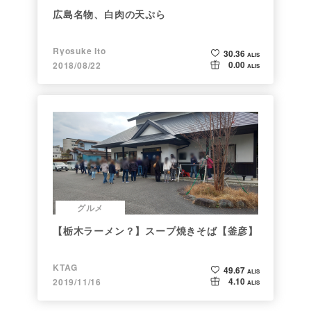
広島名物、白肉の天ぷら
Ryosuke Ito
30.36
ALIS
0.00
2018/08/22
ALIS
グルメ
【栃木ラーメン？】スープ焼きそば【釜彦】
KTAG
49.67
ALIS
4.10
2019/11/16
ALIS