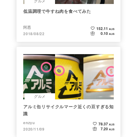
グルメ
低温調理で牛すね肉を食べてみた
阿悉
152.11
ALIS
0.10
2018/08/22
ALIS
グルメ
アルミ缶リサイクルマーク近くの豆すぎる知
識
enzyu
78.37
ALIS
7.20
2020/11/09
ALIS