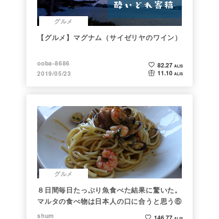
グルメ
【グルメ】マグナム（サイゼリヤのワイン）
ooba-8686
82.27
ALIS
11.10
2019/05/23
ALIS
グルメ
８日間毎日たっぷり魚食べた結果に驚いた。
マルタの食べ物は日本人の口に合うと思う⑥
shum
146.77
ALIS