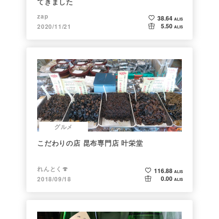
てきました
zap
38.64
ALIS
5.50
2020/11/21
ALIS
グルメ
こだわりの店 昆布専門店 叶栄堂
れんとく🍄
116.88
ALIS
0.00
2018/09/18
ALIS