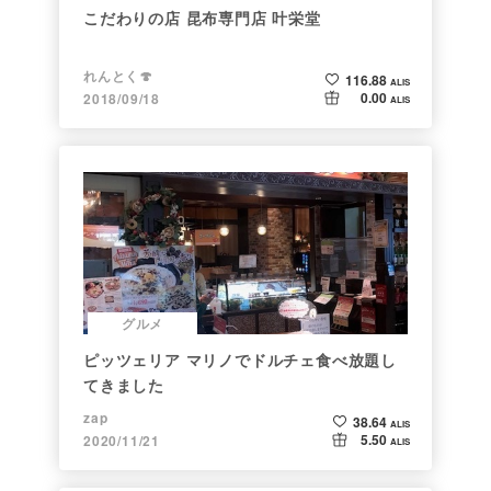
こだわりの店 昆布専門店 叶栄堂
れんとく🍄
116.88
ALIS
0.00
2018/09/18
ALIS
グルメ
ピッツェリア マリノでドルチェ食べ放題し
てきました
zap
38.64
ALIS
5.50
2020/11/21
ALIS