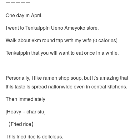
ーーーーー
One day in April.
I went to Tenkaippin Ueno Ameyoko store.
Walk about 6km round trip with my wife (0 calories)
Tenkaippin that you will want to eat once in a while.
Personally, I like ramen shop soup, but it’s amazing that
this taste is spread nationwide even in central kitchens.
Then immediately
[Heavy + char siu]
【Fried rice】
This fried rice is delicious.