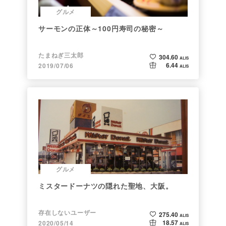
グルメ
サーモンの正体～100円寿司の秘密～
たまねぎ三太郎
304.60
ALIS
6.44
2019/07/06
ALIS
グルメ
ミスタードーナツの隠れた聖地、大阪。
存在しないユーザー
275.40
ALIS
18.57
2020/05/14
ALIS