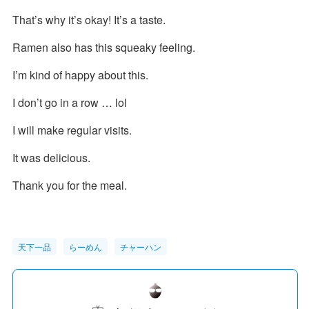
That’s why it’s okay! It’s a taste.
Ramen also has this squeaky feeling.
I’m kind of happy about this.
I don’t go in a row … lol
I will make regular visits.
It was delicious.
Thank you for the meal.
天下一品
らーめん
チャーハン