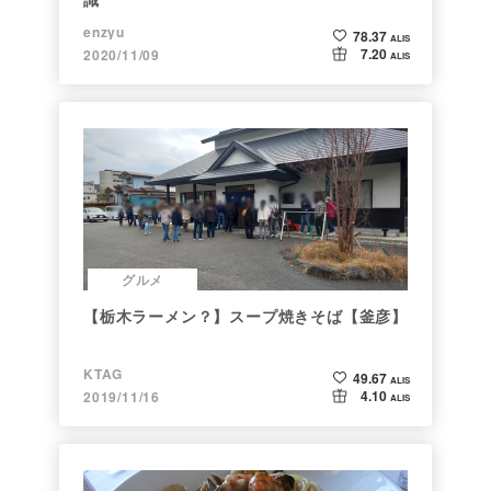
enzyu
78.37
ALIS
7.20
2020/11/09
ALIS
グルメ
【栃木ラーメン？】スープ焼きそば【釜彦】
KTAG
49.67
ALIS
4.10
2019/11/16
ALIS