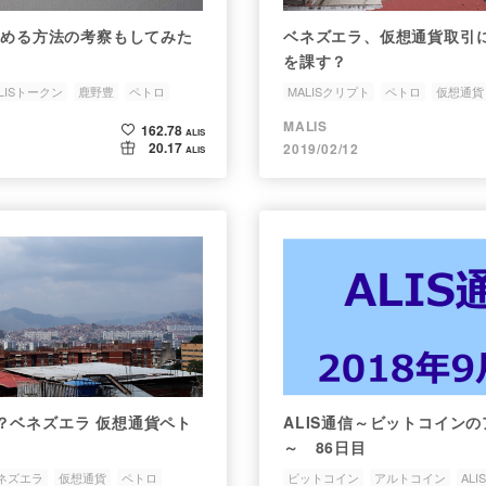
を高める方法の考察もしてみた
ベネズエラ、仮想通貨取引
を課す？
LISトークン
鹿野豊
ペトロ
MALISクリプト
ペトロ
仮想通貨
MALIS
162.78
ALIS
20.17
2019/02/12
ALIS
？ベネズエラ 仮想通貨ペト
ALIS通信～ビットコイン
～ 86日目
ネズエラ
仮想通貨
ペトロ
ビットコイン
アルトコイン
ALIS