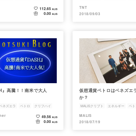
TNT
112.65
ALIS
0.00
2018/09/03
ALIS
SH』高騰！！南米で大人
仮想通貨ペトロはベネズエ
か？
ベネズエラ
ペトロ
クリフハイ
MALISクリプト
エネルギー
ペト
er
MALIS
49.56
ALIS
0.00
2018/07/19
ALIS