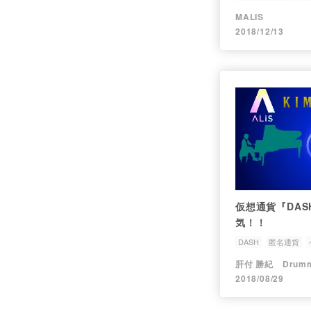
エネルギー
MALIS
2018/12/13
仮想通貨『DA
気！！
DASH
匿名通貨
肝付 勝紀 Drumm
2018/08/29