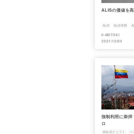
ALISの価値
ALIS
ALIS考察
A
0-M0T0KI
2021/10/04
強制利用に崇拝
ロ
MALISクリプト
ベ