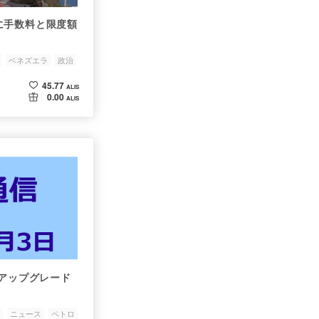
に手数料と限度額
ベネズエラ
政治
45.77
ALIS
0.00
ALIS
のアップグレード
ニュース
ペトロ