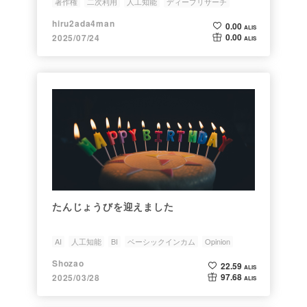
著作権
二次利用
人工知能
ディープリサーチ
出力レポート
hiru2ada4man
0.00
ALIS
0.00
2025/07/24
ALIS
たんじょうびを迎えました
AI
人工知能
BI
ベーシックインカム
Opinion
Shozao
22.59
ALIS
97.68
2025/03/28
ALIS