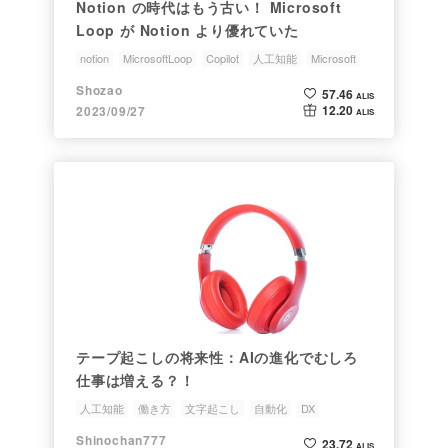
Notion の時代はもう古い！ Microsoft
Loop が Notion より優れていた
notion
MicrosoftLoop
Copilot
人工知能
Microsoft
Shozao
57.46
ALIS
12.20
2023/09/27
ALIS
テープ起こしの将来性：AIの進化でむしろ
仕事は増える？！
人工知能
働き方
文字起こし
自動化
DX
Shinochan777
23.72
ALIS