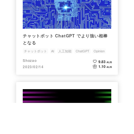
チャットボット ChatGPT でより強い相棒
となる
チャットボット
AI
人工知能
ChatGPT
Opinion
Shozao
9.83
ALIS
1.10
2023/02/14
ALIS