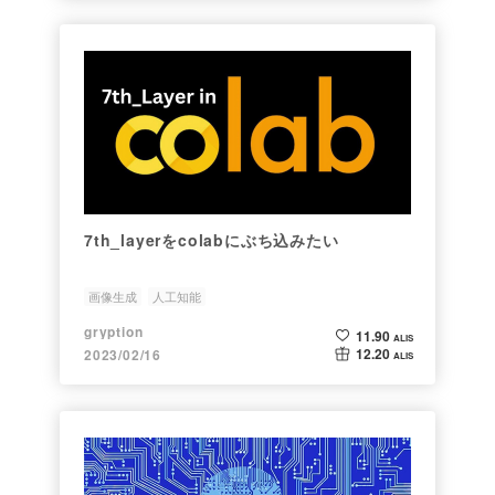
7th_layerをcolabにぶち込みたい
画像生成
人工知能
gryption
11.90
ALIS
12.20
2023/02/16
ALIS