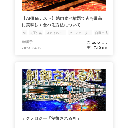
【AI投稿テスト】焼肉食べ放題で肉を最高
に美味しく食べる方法について
AI
人工知能
スカイネット
ターミネーター
自動生成
連獅子
45.51
ALIS
7.10
2023/03/12
ALIS
テクノロジー「制御されるAI」