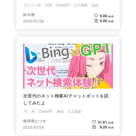
チャットAI
中国
ChatGPT
人工知能
会話
鈴木穣
9.06
ALIS
0.00
2023/02/28
ALIS
次世代のネット検索AIチャットボットを試
してみたよ
IT
AI
ChatGPT
Bing
人工知能
御津島なつめ
31.61
ALIS
8.20
2023/02/26
ALIS