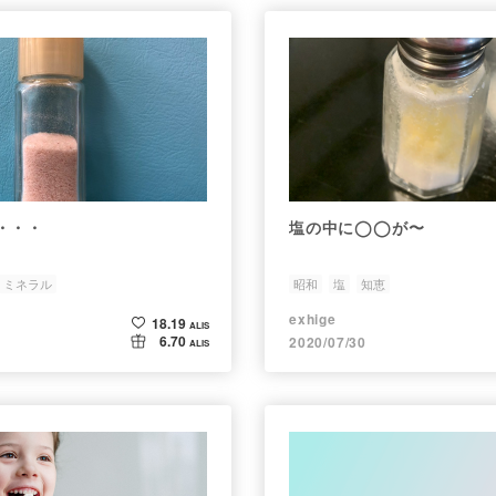
・・・
塩の中に◯◯が〜
ミネラル
昭和
塩
知恵
exhige
18.19
ALIS
6.70
2020/07/30
ALIS