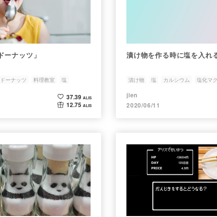
ドーナッツ」
漬け物を作る時に塩を入れ
ドーナッツ
料理教室
塩
漬け物
塩
カルシウム
塩化マ
jien
37.39
ALIS
12.75
2020/06/11
ALIS