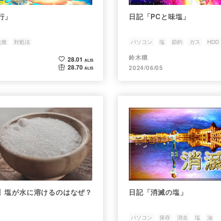
行」
日記「PCと味塩」
失敗
対処法
パソコン
塩
節約
ガス
HDD
鈴木穣
28.01
ALIS
28.70
2024/06/05
ALIS
】塩が水に溶けるのはなぜ？
日記「消滅の塩」
パソコン
保存
消去
塩
油