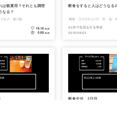
れは観賞用？それとも調理
断食をすると人はどうなる
うなる？
グルメ
食べ物
断食
ファスティング
水
塩
ALISで生活をする学生
19.16
ALIS
0.00
2018/09/23
ALIS
目
断食生活 2日目
グ
水
塩
ALISで生活
断食
水
塩
ファスティング