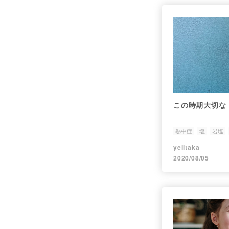
この時期大切な
熱中症
塩
岩塩
yelltaka
2020/08/05