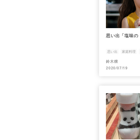
思い出「塩味の
思い出
家庭料理
鈴木穣
2020/07/19