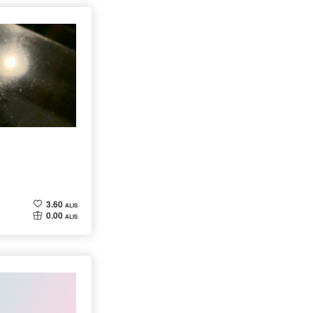
3.60
ALIS
0.00
ALIS