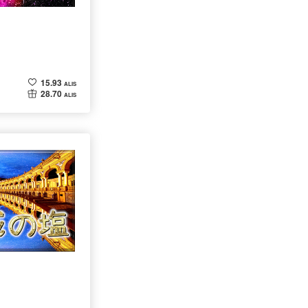
15.93
ALIS
28.70
ALIS