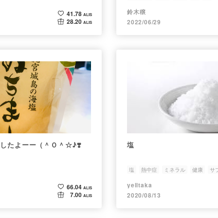
鈴木穣
41.78
ALIS
28.20
2022/06/29
ALIS
ましたよーー（＾Ｏ＾☆♪❣️
塩
塩
熱中症
ミネラル
健康
サ
yelltaka
66.04
ALIS
7.00
2020/08/13
ALIS