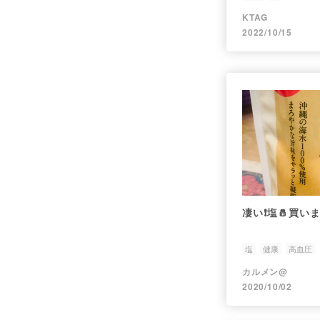
KTAG
2022/10/15
凄い❗️塩🧂買い
塩
健康
高血圧
カルメン@
2020/10/02