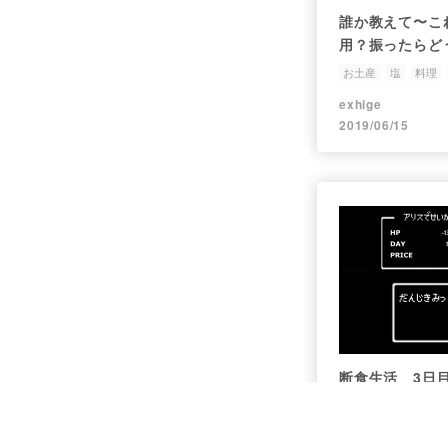
誰か教えて〜こ
用？振ったらど
お土産
塩
料理
exhige
2019/06/15
断食生活 3日
断食
ファスティン