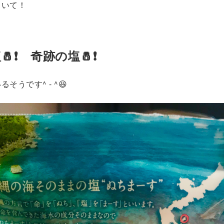
ていて！
❗️ 奇跡の塩🧂❗️
そうです^ - ^😆