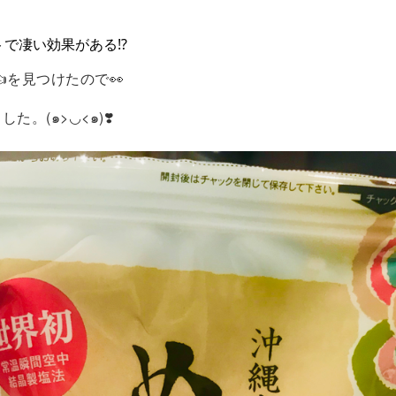
トで凄い効果がある⁉️
️👍を見つけたので👀
た。(๑>◡<๑)❣️