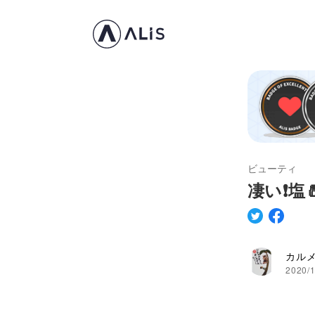
ビューティ
凄い❗️
カル
2020/1