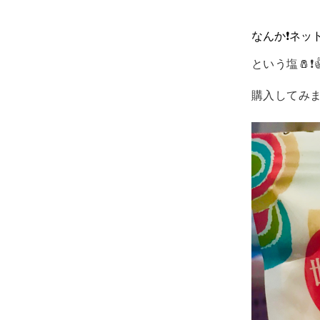
なんか❗️ネッ
という塩🧂❗
購入してみまし