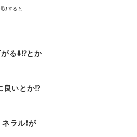
取❗️すると
がる⬇️⁉️とか
に良いとか⁉️
ネラル❗️が