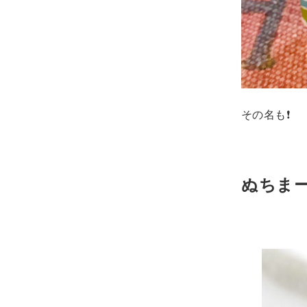
その名も❗️
ぬちまー