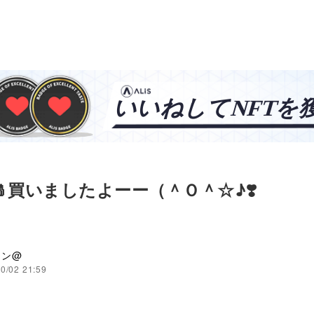
塩🧂買いましたよーー（＾Ｏ＾☆♪❣️
メン@
0/02 21:59