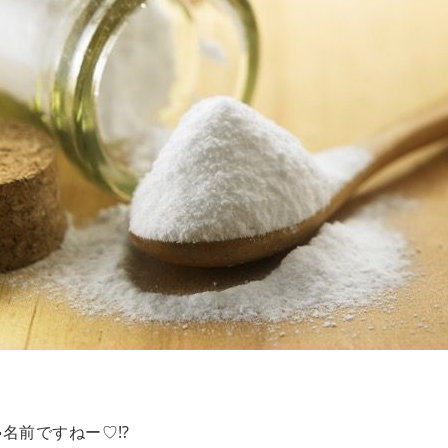
名前ですねー♡⁉️