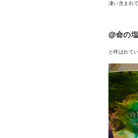
凄い含まれ
@命の塩
と呼ばれている