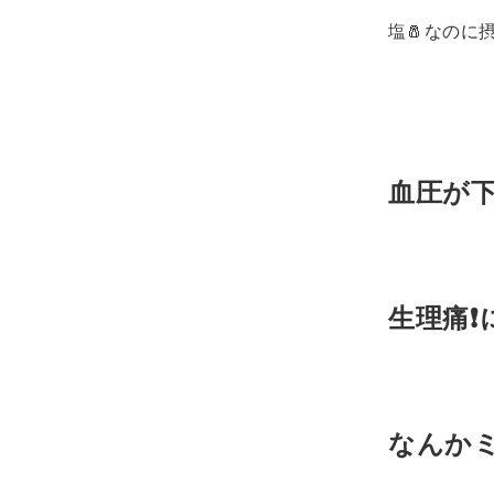
塩🧂なのに摂
血圧が下
生理痛❗️
なんかミ