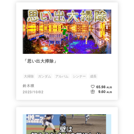
「思い出大掃除」
大掃除
ガンダム
アルバム
シンナー
成長
鈴木穣
65.98
ALIS
9.60
2023/10/02
ALIS