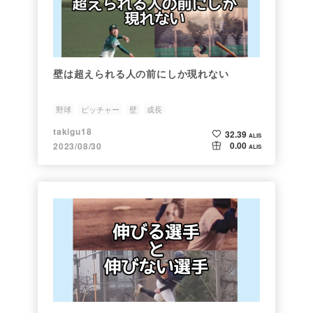
壁は超えられる人の前にしか現れない
野球
ピッチャー
壁
成長
takigu18
32.39
ALIS
0.00
2023/08/30
ALIS