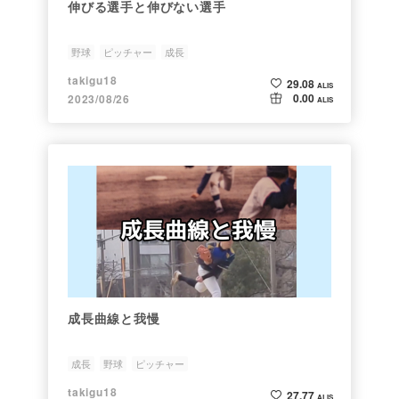
伸びる選手と伸びない選手
野球
ピッチャー
成長
takigu18
29.08
ALIS
0.00
2023/08/26
ALIS
成長曲線と我慢
成長
野球
ピッチャー
takigu18
27.77
ALIS