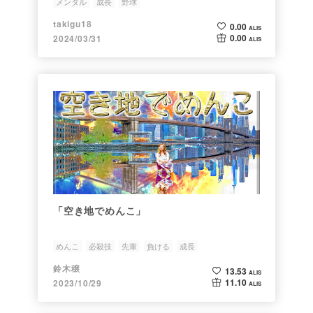
メンタル
成長
野球
takigu18
0.00
ALIS
0.00
2024/03/31
ALIS
「空き地でめんこ」
めんこ
必殺技
先輩
負ける
成長
鈴木穣
13.53
ALIS
11.10
2023/10/29
ALIS