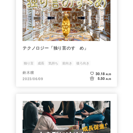
テクノロジー「独り言のすゝめ」
独り言
成長
気持ち
前向き
後ろ向き
鈴木穣
30.18
ALIS
5.50
2023/06/09
ALIS