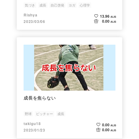
ーシャ・ネルソンより✨
気づき
成長
自己啓発
ヨガ
心理学
Rishya
13.96
ALIS
0.00
2023/03/06
ALIS
成長を焦らない
野球
ピッチャー
成長
takigu18
0.00
ALIS
0.00
2023/01/23
ALIS