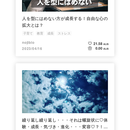
人を型にはめない方が成長する！自由な心の
拡大とは？
子育て
教育
成長
ストレス
nojiblo
21.58
ALIS
0.00
2023/04/16
ALIS
繰り返し繰り返し・・・それは螺旋状に♡体
験・成長・気づき・進化・・・変容♡？！ポ