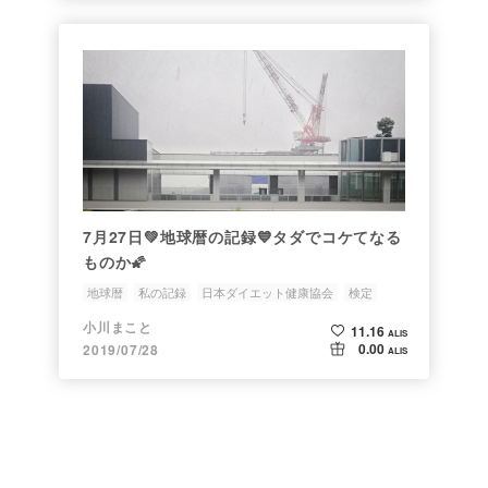
7月27日💚地球暦の記録💙タダでコケてなる
ものか🌠
地球暦
私の記録
日本ダイエット健康協会
検定
コミット
小川まこと
11.16
ALIS
0.00
2019/07/28
ALIS