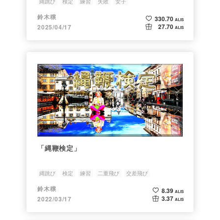
縄跳び
検定
練習
失敗
女子
鈴木穣
330.70
ALIS
27.70
2025/04/17
ALIS
「縄鞭検定」
縄跳び
検定
練習
二重飛び
交差飛び
鈴木穣
8.39
ALIS
3.37
2022/03/17
ALIS