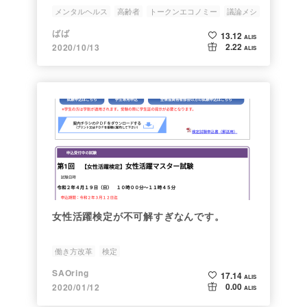
メンタルヘルス
高齢者
トークンエコノミー
議論メシ
検定
ばば
13.12
ALIS
2.22
2020/10/13
ALIS
女性活躍検定が不可解すぎなんです。
働き方改革
検定
SAOring
17.14
ALIS
0.00
2020/01/12
ALIS