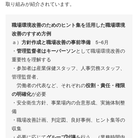
取り組みが紹介されています。
職場環境改善のためのヒント集を活用した職場環境
改善のすすめ方例
ａ）
方針作成と職場改善の事前準備
5~6月
・
管理監督者はキーパーソン
として職場環境改善の
重要性を理解する
・参加者は産業保健スタッフ、人事労務スタッフ、
管理監督者、
労働者の代表など、それぞれの
役割・責任・権限
の明確化
が必要
・安全衛生方針、事業場内の合意形成、実施体制整
備
・職場改善計画、判定図、良好事例、ヒント集等の
収集
・必要に応じて
グループ討議
を行う。（業務時間内