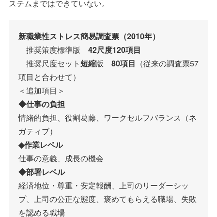
ステムまではできていない。
新職業性ストレス簡易調査票（2010年）
推奨策度標準版
42尺度120項目
推奨尺度セット
短縮
版
80項目
（従来の調査票57
項目と合わせて）
＜追加項目＞
◆仕事の負担
情緒的負担、役割葛藤、ワークセルフバランス（ネ
ガティブ）
◆作業レベル
仕事の意義、成長の機会
◆部署レベル
経済地位・尊重・安定報酬、上司のリーダーシッ
プ、上司の公正な態度、褒めてもらえる職場、失敗
を認める職場