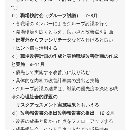
で）
ｂ）
職場検討会（グループ討議）
7~8月
・各職場のメンバーによるグループ討議を行う
・職場環境を広くとらえ、良い点と改善点を計画
・
部署外からファシリテータ
などを付けると良い
・
ヒント集
を活用する
ｃ）
職場改善計画の作成と実施職場改善計画の作成
と実施
9~11月
・優先して実施する改善点に絞り込む
・具体的な内容の改善計画書の提出と実施
・グループ討議の結果は、対策の優先度を決める職
場の
心理社会的課題の
リスクアセスメント実施結果
ともいえる
ｄ）
改善報告書の提出改善報告書の提出
12~2月
・改善の成果と良かった点をフォローアップする
・成果報告会、イントラネットなどで成果共有