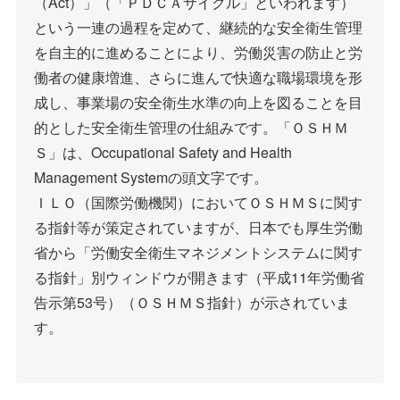
（Act）」（「ＰＤＣＡサイクル」といわれます）
という一連の過程を定めて、継続的な安全衛生管理
を自主的に進めることにより、労働災害の防止と労
働者の健康増進、さらに進んで快適な職場環境を形
成し、事業場の安全衛生水準の向上を図ることを目
的とした安全衛生管理の仕組みです。「ＯＳＨＭ
Ｓ」は、Occupational Safety and Health
Management Systemの頭文字です。
ＩＬＯ（国際労働機関）においてＯＳＨＭＳに関す
る指針等が策定されていますが、日本でも厚生労働
省から「労働安全衛生マネジメントシステムに関す
る指針」別ウィンドウが開きます（平成11年労働省
告示第53号）（ＯＳＨＭＳ指針）が示されていま
す。