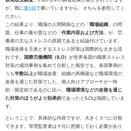
が、既に
第1回
で書いていますから、そちらを参照してく
ださい。
この結果より、職場の人間関係などの「
職場組織
」の問
題、仕事の量や質などの「
作業内容および方法
」が、労
働者の主なストレスの原因であると結論付けています。
職場改善を主体とするストレス対策は国際的な大きな流
れです。
国際労働機関（ILO）
が世界各国の職業ストレス
対策の成功事例を集めて分析した報告でも、各国事例の
うち
半数以上
が職場改善、組織の再構築など職場環境の
改善を通じた対策でした。個人向けアプローチが一時
的・限定的であるのに比べ、
職場環境などの改善を通じ
た対策のほうがより効果的
であったとILOは強調していま
す。
ということで、具体的な内容ですが、大きく３つに分類
できます。管理監督者は十分に把握しておく必要があり