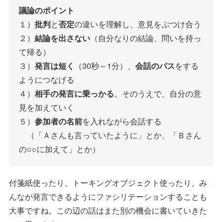
議論のポイント
１）
批判
と
否定
の違いを理解し、意見をぶつけ合う
２）
結論を出さない
（自分なりの結論、問いを持っ
て帰る）
３）
発言は短く
（30秒～1分）、
会話のパス
をする
ようにつなげる
４）
相手の発言に乗っかる
。そのうえで、自分の意
見を加えていく
５）
参加者の名前
を入れながら会話する
（「Ａさんも言っていたように」とか、「Ｂさん
の○○に加えて」とか）
付箋紙使ったり、トーキングオブジェクト使ったり、み
んなが発言できるようにファシリテーションすることも
大事ですね。この辺の話はまた別の機会に書いていきた