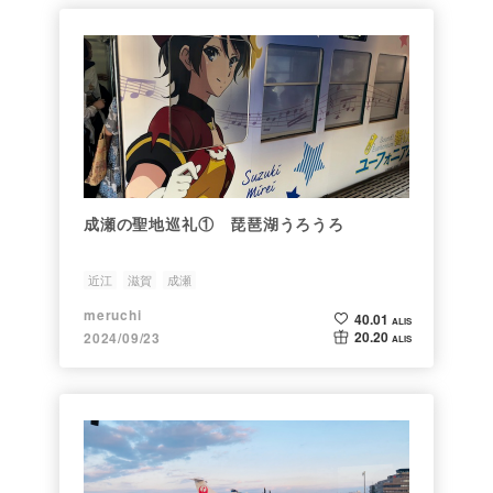
成瀬の聖地巡礼① 琵琶湖うろうろ
近江
滋賀
成瀬
meruchi
40.01
ALIS
20.20
2024/09/23
ALIS