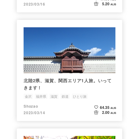
5.20
2023/03/16
ALIS
北陸2県、滋賀、関西エリア1人旅。いって
きます！
金沢
福井県
滋賀
鉄道
ひとり旅
Shozao
64.35
ALIS
2.00
2023/03/14
ALIS