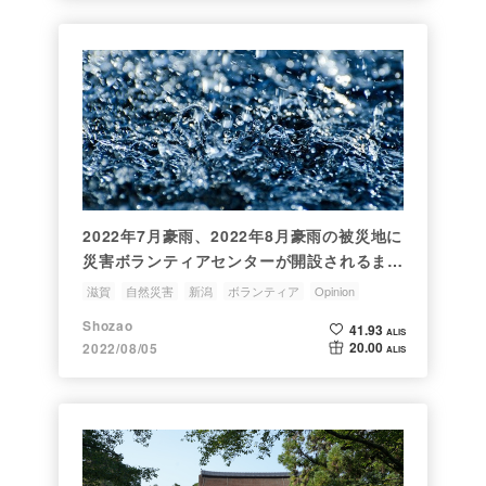
2022年7月豪雨、2022年8月豪雨の被災地に
災害ボランティアセンターが開設されるま
で、絶対に行かないで！！！【緊急投稿】
滋賀
自然災害
新潟
ボランティア
Opinion
Shozao
41.93
ALIS
20.00
2022/08/05
ALIS