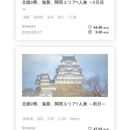
北陸2県、滋賀、関西エリア1人旅 ～2日目
～
滋賀
福井県
金沢
餃子
1人旅
Shozao
44.46
ALIS
5.50
2023/03/17
ALIS
北陸2県、滋賀、関西エリア1人旅 ～初日～
姫路城
滋賀
大津
1人旅
Report
Shozao
47.03
ALIS