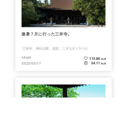
激暑７月に行った三井寺。
三井寺
神社仏閣
滋賀
こすもすトラベル
shum
115.86
ALIS
54.11
2022/05/17
ALIS