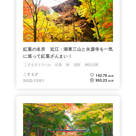
紅葉の名所 近江・湖東三山と永源寺を一気
に巡って紅葉ざんまい！
こすもすトラベル
紅葉
秋
滋賀
神社仏閣
こすもす
142.76
ALIS
955.23
2022/12/01
ALIS