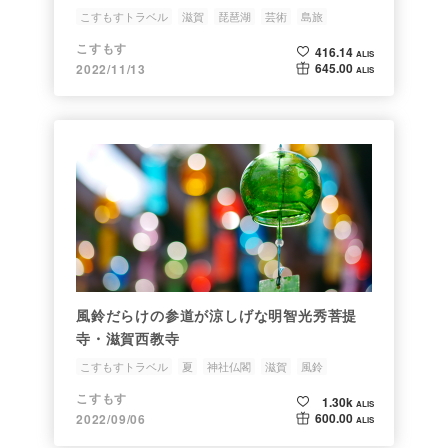
こすもすトラベル
滋賀
琵琶湖
芸術
島旅
こすもす
416.14
ALIS
645.00
2022/11/13
ALIS
風鈴だらけの参道が涼しげな明智光秀菩提
寺・滋賀西教寺
こすもすトラベル
夏
神社仏閣
滋賀
風鈴
こすもす
1.30k
ALIS
600.00
2022/09/06
ALIS