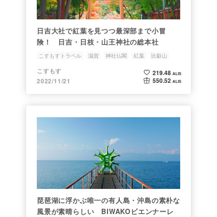
日吉大社で紅葉を見つつ最深部まで小冒
険！ 日吉・日枝・山王神社の総本社
こすもすトラベル
滋賀
神社仏閣
紅葉
比叡山
こすもす
219.48
ALIS
550.52
2022/11/21
ALIS
琵琶湖に浮かぶ唯一の有人島・沖島の素朴な
風景が素晴らしい BIWAKOビエンナーレ