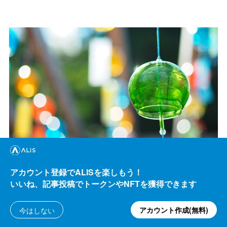
アカウント登録でALISを楽しもう！
いいね、記事投稿でトークンやNFTを獲得できます
炎天下で風鈴の写真も結構撮っていたので、熱中症にな
アカウント作成(無料)
今はしない
りかかりました。
夏の屋外は熱中症に注意
です。