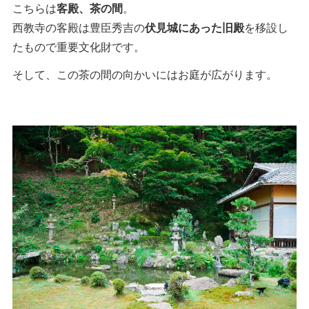
こちらは
客殿、茶の間
。
西教寺の客殿は豊臣秀吉の
伏見城にあった旧殿
を移設し
たもので重要文化財です。
そして、この茶の間の向かいにはお庭が広がります。