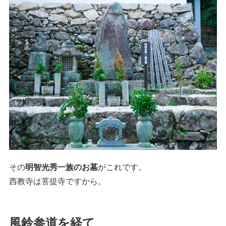
その
明智光秀一族のお墓
がこれです。
西教寺は菩提寺ですから。
風鈴参道を経て