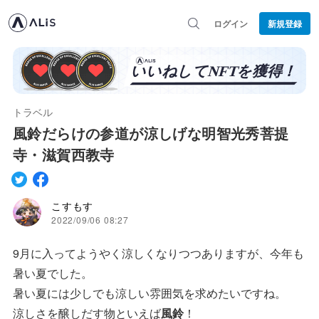
ログイン
新規登録
トラベル
風鈴だらけの参道が涼しげな明智光秀菩提
寺・滋賀西教寺
こすもす
2022/09/06 08:27
9月に入ってようやく涼しくなりつつありますが、今年も
暑い夏でした。
暑い夏には少しでも涼しい雰囲気を求めたいですね。
涼しさを醸しだす物といえば
風鈴
！