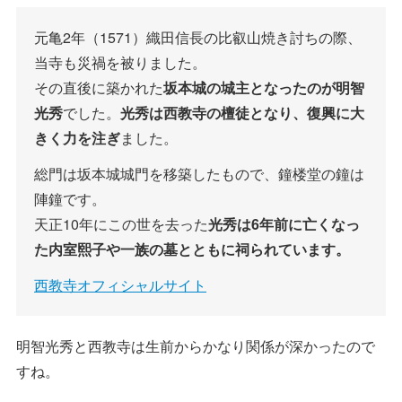
元亀2年（1571）織田信長の比叡山焼き討ちの際、
当寺も災禍を被りました。
その直後に築かれた
坂本城の城主となったのが明智
光秀
でした。
光秀は西教寺の檀徒となり、復興に大
きく力を注ぎ
ました。
総門は坂本城城門を移築したもので、鐘楼堂の鐘は
陣鐘です。
天正10年にこの世を去った
光秀は6年前に亡くなっ
た内室熙子や一族の墓とともに祠られています。
西教寺オフィシャルサイト
明智光秀と西教寺は生前からかなり関係が深かったので
すね。