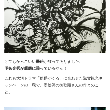
とてもかっこいい
墨絵
が飾ってありました。
明智光秀が麒麟に乗っている
やん！
これも大河ドラマ「麒麟がくる」に合わせた滋賀観光キ
ャンペーンの一環で、墨絵師の御歌頭さんの作とのこ
と。