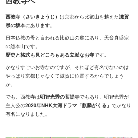
西教寺へ
西教寺（さいきょうじ）
は京都から比叡山を越えた
滋賀
県の坂本
にあります。
日本仏教の母と言われる比叡山の麓にあり、天台真盛宗
の総本山です。
歴史と格式も見どころもある立派なお寺
です。
かなりすごいお寺なのですが、それほど有名でないのは
やっぱり京都じゃなくて滋賀に位置するからでしょう
か。
でも、西教寺は
明智光秀の菩提寺
でもあり、明智光秀が
主人公の
2020年NHK大河ドラマ「麒麟がくる」
でかなり
有名になりました。