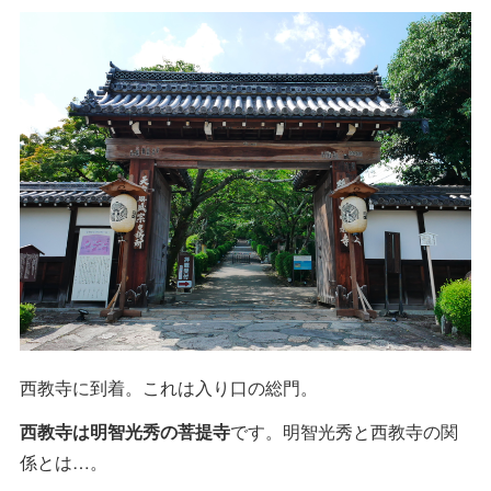
西教寺に到着。これは入り口の総門。
西教寺は明智光秀の菩提寺
です。明智光秀と西教寺の関
係とは…。