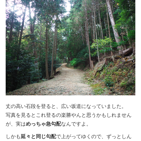
丈の高い石段を登ると、広い坂道になっていました。
写真を見るとこれ登るの楽勝やんと思うかもしれません
が、実は
めっちゃ急勾配
なんですよ。
しかも
延々と同じ勾配
で上がってゆくので、ずっとしん