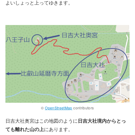
よいしょっと上ってゆきます。
©
OpenStreetMap
contributors
日吉大社奥宮はこの地図のように
日吉大社境内からとっ
ても離れた山の上
にあります。