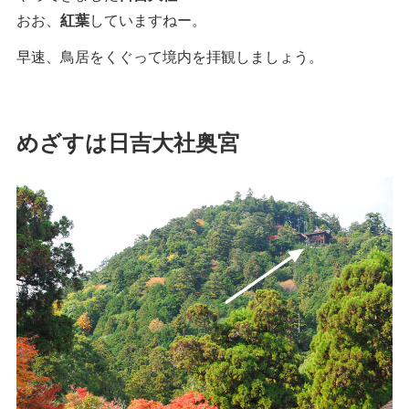
おお、
紅葉
していますねー。
早速、鳥居をくぐって境内を拝観しましょう。
めざすは日吉大社奥宮