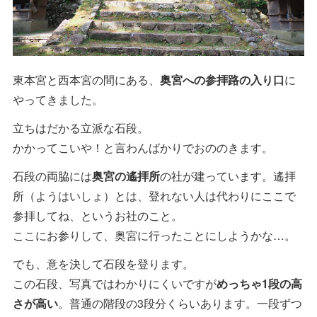
東本宮と西本宮の間にある、
奥宮への参拝路の入り口
に
やってきました。
立ちはだかる立派な石段。
かかってこいや！と言わんばかりでおののきます。
石段の両脇には
奥宮の遙拝所
の社が建っています。遙拝
所（ようはいしょ）とは、登れない人は代わりにここで
参拝してね、というお社のこと。
ここにお参りして、奥宮に行ったことにしようかな…。
でも、意を決して石段を登ります。
この石段、写真ではわかりにくいですが
めっちゃ1段の高
さが高い
。普通の階段の3段分くらいあります。一段ずつ