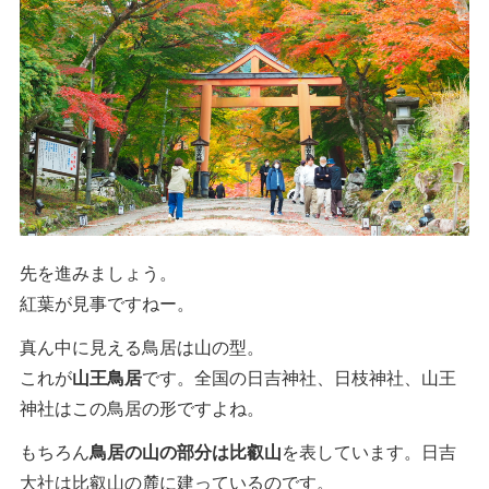
先を進みましょう。
紅葉が見事ですねー。
真ん中に見える鳥居は山の型。
これが
山王鳥居
です。全国の日吉神社、日枝神社、山王
神社はこの鳥居の形ですよね。
もちろん
鳥居の山の部分は比叡山
を表しています。日吉
大社は比叡山の麓に建っているのです。