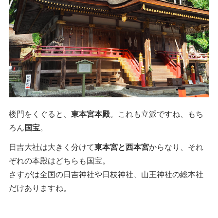
楼門をくぐると、
東本宮本殿
。これも立派ですね、もち
ろん
国宝
。
日吉大社は大きく分けて
東本宮と西本宮
からなり、それ
ぞれの本殿はどちらも国宝。
さすがは全国の日吉神社や日枝神社、山王神社の総本社
だけありますね。