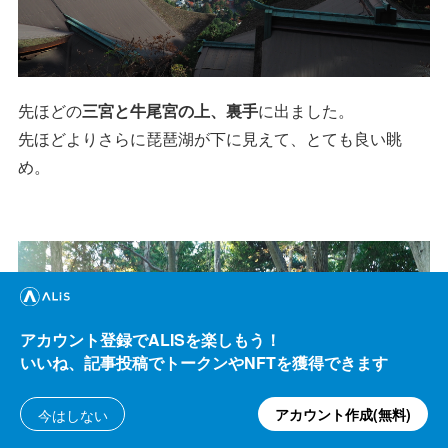
先ほどの
三宮と牛尾宮の上、裏手
に出ました。
先ほどよりさらに琵琶湖が下に見えて、とても良い眺
め。
アカウント登録でALISを楽しもう！
いいね、記事投稿でトークンやNFTを獲得できます
アカウント作成(無料)
今はしない