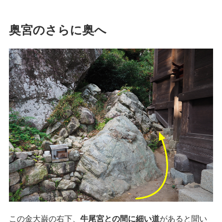
奥宮のさらに奥へ
この金大巌の右下、
牛尾宮との間に細い道
があると聞い