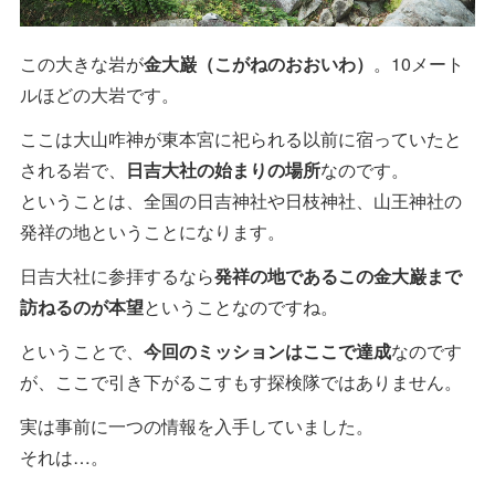
この大きな岩が
金大巌（こがねのおおいわ）
。10メート
ルほどの大岩です。
ここは大山咋神が東本宮に祀られる以前に宿っていたと
される岩で、
日吉大社の始まりの場所
なのです。
ということは、全国の日吉神社や日枝神社、山王神社の
発祥の地ということになります。
日吉大社に参拝するなら
発祥の地であるこの金大巌まで
訪ねるのが本望
ということなのですね。
ということで、
今回のミッションはここで達成
なのです
が、ここで引き下がるこすもす探検隊ではありません。
実は事前に一つの情報を入手していました。
それは…。