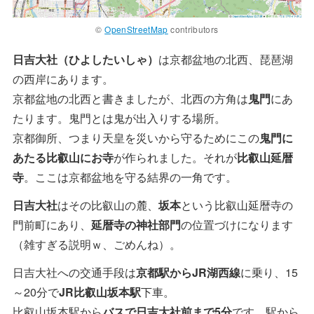
©
OpenStreetMap
contributors
日吉大社（ひよしたいしゃ）
は京都盆地の北西、琵琶湖
の西岸にあります。
京都盆地の北西と書きましたが、北西の方角は
鬼門
にあ
たります。鬼門とは鬼が出入りする場所。
京都御所、つまり天皇を災いから守るためにこの
鬼門に
あたる比叡山にお寺
が作られました。それが
比叡山延暦
寺
。ここは京都盆地を守る結界の一角です。
日吉大社
はその比叡山の麓、
坂本
という比叡山延暦寺の
門前町にあり、
延暦寺の神社部門
の位置づけになります
（雑すぎる説明ｗ、ごめんね）。
日吉大社への交通手段は
京都駅からJR湖西線
に乗り、15
～20分で
JR比叡山坂本駅
下車。
比叡山坂本駅から
バスで日吉大社前まで5分
です。駅から