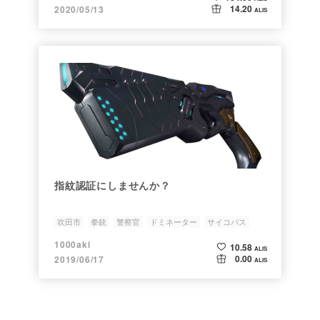
14.20
2020/05/13
ALIS
指紋認証にしませんか？
吹田市
拳銃
警察官
ドミネーター
サイコパス
1000aki
10.58
ALIS
0.00
2019/06/17
ALIS