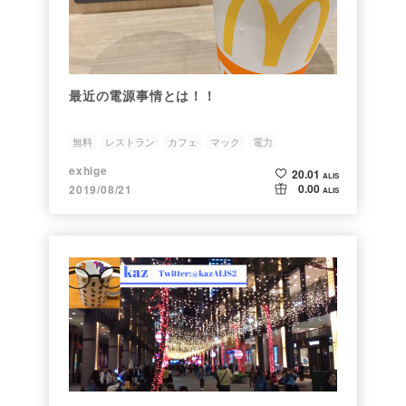
最近の電源事情とは！！
無料
レストラン
カフェ
マック
電力
exhige
20.01
ALIS
0.00
2019/08/21
ALIS