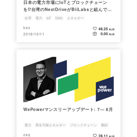
日本の電力市場にIoTとブロックチェーン
を⁉︎台湾のNextDriveがBiiLabsと組んで新
たな事業を展開するそうですよ
台湾
電力
IoT
DAG
エネルギー
kaz
48.25
ALIS
0.00
2018/10/11
ALIS
WePowerマンスリーアップデート: 7— 8月
電力
再生可能エネルギー
ブロックチェーン
翻訳
WePower
zaq
28.11
ALIS