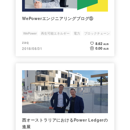
WePowerエンジニアリングブログ⑤
WePower
再生可能エネルギー
電力
ブロックチェーン
エネルギー
zaq
8.62
ALIS
0.00
2018/08/31
ALIS
西オーストラリアにおけるPower Ledgerの
進展