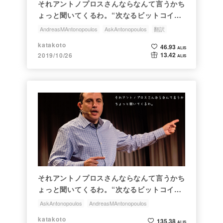
それアントノプロスさんならなんて言うかち
ょっと聞いてくるわ。“次なるビットコイン
は何か？” Vol.2
AndreasMAntonopoulos
AskAntonopoulos
翻訳
katakoto
46.93
ALIS
13.42
2019/10/26
ALIS
それアントノプロスさんならなんて言うかち
ょっと聞いてくるわ。“次なるビットコイン
は何か？” Vol.1
AskAntonopoulos
AndreasMAntonopoulos
アンドレアスMアントノプロス
ちょっと聞いてくるわ
katakoto
135.38
ALIS