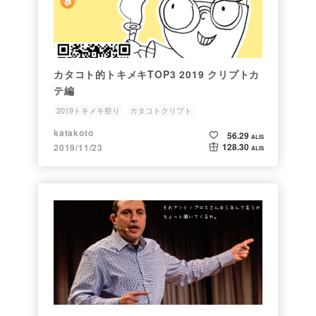
カタコト的トキメキTOP3 2019 クリプトカ
テ編
2019トキメキ祭り
カタコトクリプト
AndreasMAntonopoulos
アカネログ
katakoto
56.29
ALIS
128.30
2019/11/23
ALIS