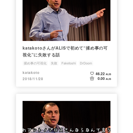
katakotoさんがALISで初めて“揉め事の可
視化”に失敗する話
揉め事の可視化
失敗
Faketoshi
DrDoom
AndreasMAntonopoulos
katakoto
46.22
ALIS
0.00
2018/11/28
ALIS