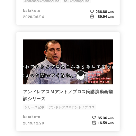
AndreasMAntonopoulos
AskAntonopoulos
ちょっと聞いてくるわ
アンドレアスMアントノプロス
katakoto
266.88
ALIS
翻訳
89.94
2020/06/04
ALIS
アンドレアスＭアントノプロス氏講演動画翻
訳シリーズ
シリーズ記事
アンドレアスMアントノプロス
AndreasMAntonopoulos
カタコトクリプト
翻訳
katakoto
85.36
ALIS
16.59
2019/12/20
ALIS