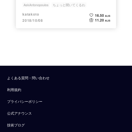
Communities Weird” Vol.5
AskAntonopoulos
ちょっと聞いてくるわ
アントノプロスくらいわかるよバカ野郎
katakoto
16.50
ALIS
アンドレアスMアントノプロス
AndreasMAntonopoulos
11.20
2018/10/08
ALIS
よくある質問・問い合わせ
利用規約
プライバシーポリシー
公式アナウンス
技術ブログ