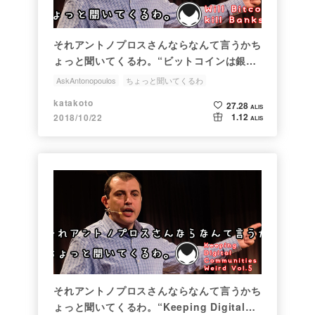
それアントノプロスさんならなんて言うかち
ょっと聞いてくるわ。“ビットコインは銀行
を破壊するか？”
AskAntonopoulos
ちょっと聞いてくるわ
アンドレアスMアントノプロス
AndreasMAntonopoulos
katakoto
27.28
ALIS
1.12
2018/10/22
ALIS
それアントノプロスさんならなんて言うかち
ょっと聞いてくるわ。“Keeping Digital