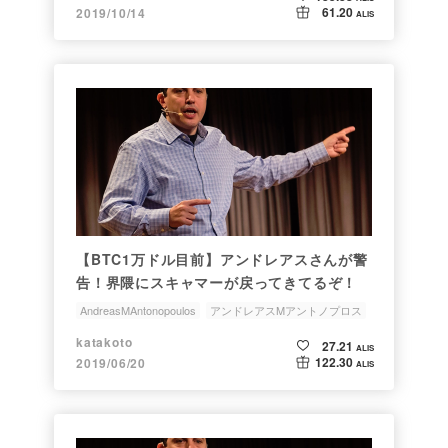
61.20
2019/10/14
ALIS
【BTC1万ドル目前】アンドレアスさんが警
告！界隈にスキャマーが戻ってきてるぞ！
AndreasMAntonopoulos
アンドレアスMアントノプロス
スキャム撲滅運動
スキャム・ダメ・絶対
katakoto
27.21
ALIS
AskAntonopoulos
122.30
2019/06/20
ALIS