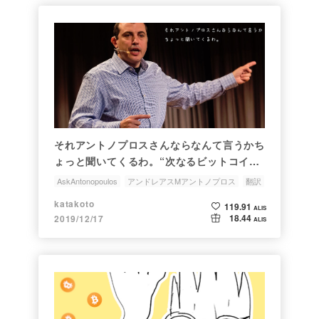
それアントノプロスさんならなんて言うかち
ょっと聞いてくるわ。“次なるビットコイン
は何か？” Vol.3
AskAntonopoulos
アンドレアスMアントノプロス
翻訳
AndreasMAntonopoulos
katakoto
119.91
ALIS
18.44
2019/12/17
ALIS