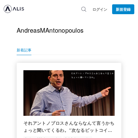
ログイン
新規登録
AndreasMAntonopoulos
新着記事
それアントノプロスさんならなんて言うかち
ょっと聞いてくるわ。“次なるビットコイン
は何か？” Vol.4