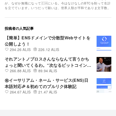
が、なぜか無職になって🇨🇦にいる。今はなけなしのBTCを削って生計
を立てています。いつだって願いは、世界人類が平和でありま文字数。
投稿者の人気記事
【簡単】ENSドメインで分散型Webサイトを
公開しよう！
294.26 ALIS
226.12 ALIS
それアントノプロスさんならなんて言うかち
ょっと聞いてくるわ。“次なるビットコインは
266.88 ALIS
89.94 ALIS
何か？” Vol.4
㊗イーサリアム・ネーム・サービス(ENS)日
本語対応🎉＆初めてのプルリク体験記
264.67 ALIS
21.47 ALIS