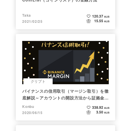
Taka
120.37
ALIS
15.55
2021/02/25
ALIS
クリプト
バイナンスの信用取引（マージン取引）を徹
底解説～アカウントの開設方法から証拠金計
算例まで～
Konbu
338.92
ALIS
3.50
2020/06/15
ALIS