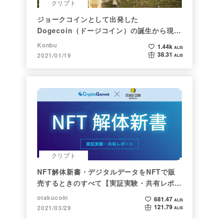
クリプト
ジョークコインとして出発した
Dogecoin（ドージコイン）の誕生から現在
まで。注目される非証券性🐶
Konbu
1.44k
ALIS
38.31
2021/01/19
ALIS
クリプト
NFT解体新書・デジタルデータをNFTで販
売するときのすべて【実証実験・共有レポー
ト】
otakucoin
681.47
ALIS
121.79
2021/03/29
ALIS