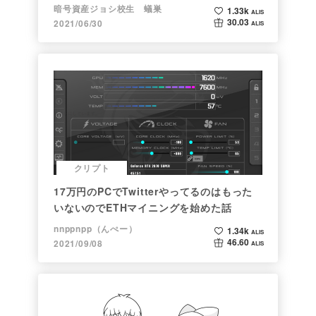
暗号資産ジョシ校生 蟻巣
1.33k
ALIS
30.03
2021/06/30
ALIS
クリプト
17万円のPCでTwitterやってるのはもった
いないのでETHマイニングを始めた話
nnppnpp（んぺー）
1.34k
ALIS
46.60
2021/09/08
ALIS