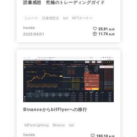
読書感想 究極のトレーディングガイド
トレード
読書感想文
bot
NFTオーナー
handa
25.91
ALIS
11.74
2022/08/31
ALIS
BinanceからbifFlyerへの移行
bitFlyerLightning
Binance
bot
handa
193.10
ALIS