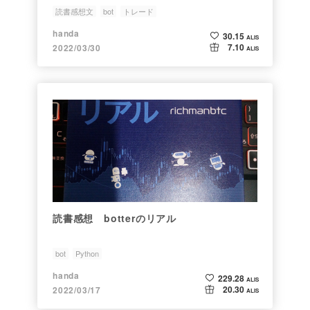
読書感想文
bot
トレード
handa
30.15
ALIS
7.10
2022/03/30
ALIS
読書感想 botterのリアル
bot
Python
handa
229.28
ALIS
20.30
2022/03/17
ALIS