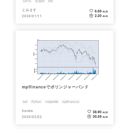
GPTs
生成AI
bot
とみます
6.69
ALIS
2.20
2024/01/11
ALIS
mplfinanceでボリンジャーバンド
bot
Python
matplotlib
mplfinancce
ボリンジャーバンド
handa
38.90
ALIS
30.59
2023/02/22
ALIS