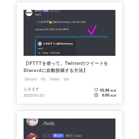
【IFTTTを使って、Twitterのツイートを
Discordに自動投稿する方法】
Discord
ifttt
Twitter
bot
とみます
55.98
ALIS
0.00
2023/01/21
ALIS