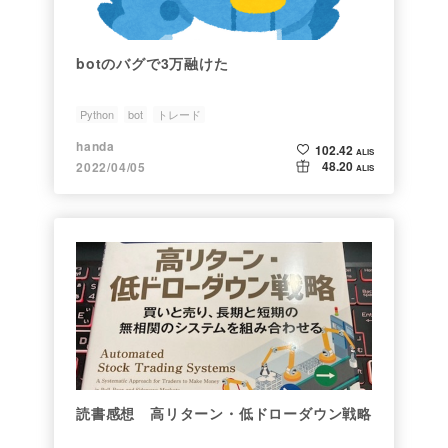
botのバグで3万融けた
Python
bot
トレード
handa
102.42
ALIS
48.20
2022/04/05
ALIS
読書感想 高リターン・低ドローダウン戦略