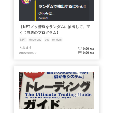
【NFTメタ情報をランダムに抽出して、宝
くじ当選のプログラム】
NFT
discordpy
bot
rondom
とみます
0.00
ALIS
0.00
2022/09/09
ALIS