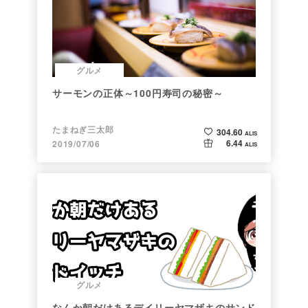
グルメ
サーモンの正体～100円寿司の秘密～
たまねぎ三太郎
304.60
ALIS
6.44
2019/07/06
ALIS
グルメ
なんか朝だけあるデイリーヤマザキのサンド