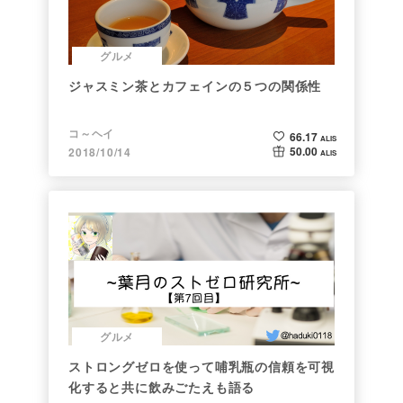
グルメ
ジャスミン茶とカフェインの５つの関係性
コ～ヘイ
66.17
ALIS
50.00
2018/10/14
ALIS
グルメ
ストロングゼロを使って哺乳瓶の信頼を可視
化すると共に飲みごたえも語る