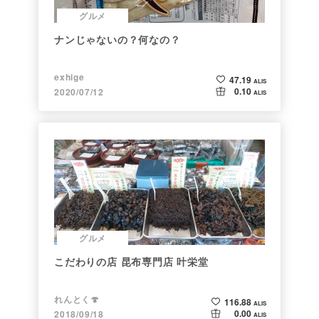
グルメ
ナンじゃないの？何なの？
exhige
47.19
ALIS
0.10
2020/07/12
ALIS
グルメ
こだわりの店 昆布専門店 叶栄堂
れんとく🍄
116.88
ALIS
0.00
2018/09/18
ALIS