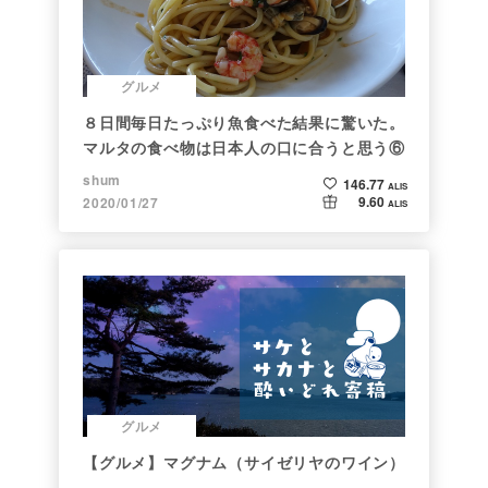
グルメ
８日間毎日たっぷり魚食べた結果に驚いた。
マルタの食べ物は日本人の口に合うと思う⑥
shum
146.77
ALIS
9.60
2020/01/27
ALIS
グルメ
【グルメ】マグナム（サイゼリヤのワイン）