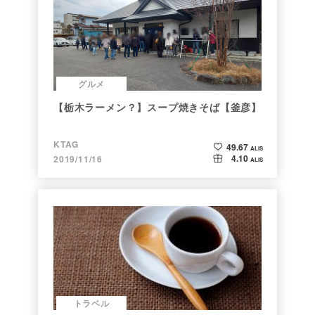
グルメ
【栃木ラーメン？】スープ焼きそば【釜彦】
KTAG
49.67
ALIS
4.10
2019/11/16
ALIS
トラベル