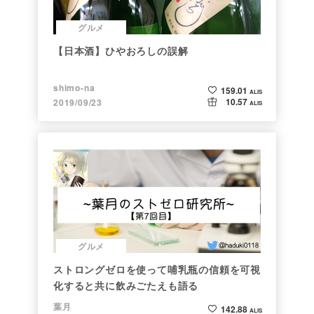
グルメ
【日本酒】ひやおろしの誤解
shimo-na
159.01
ALIS
10.57
2019/09/23
ALIS
グルメ
ストロングゼロを使って哺乳瓶の信頼を可視
化すると共に飲みごたえも語る
葉月
142.88
ALIS