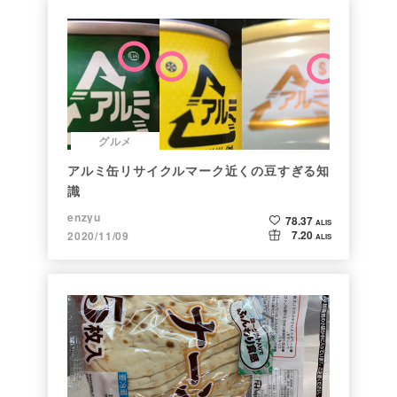
グルメ
アルミ缶リサイクルマーク近くの豆すぎる知
識
enzyu
78.37
ALIS
7.20
2020/11/09
ALIS