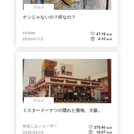
グルメ
ナンじゃないの？何なの？
exhige
47.19
ALIS
0.10
2020/07/12
ALIS
グルメ
ミスタードーナツの隠れた聖地、大阪。
存在しないユーザー
275.40
ALIS
18.57
2020/05/14
ALIS