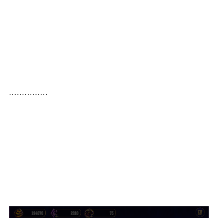
……………