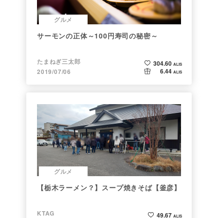
グルメ
サーモンの正体～100円寿司の秘密～
たまねぎ三太郎
304.60
ALIS
6.44
2019/07/06
ALIS
グルメ
【栃木ラーメン？】スープ焼きそば【釜彦】
KTAG
49.67
ALIS