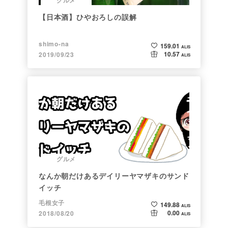
グルメ
【日本酒】ひやおろしの誤解
shimo-na
159.01
ALIS
10.57
2019/09/23
ALIS
グルメ
なんか朝だけあるデイリーヤマザキのサンド
イッチ
毛根女子
149.88
ALIS
0.00
2018/08/20
ALIS