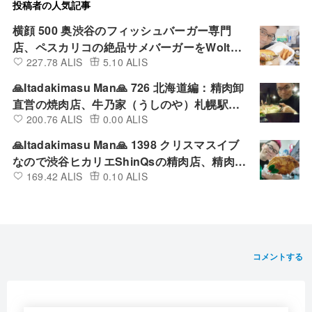
投稿者の人気記事
横顔 500 奥渋谷のフィッシュバーガー専門
店、ペスカリコの絶品サメバーガーをWoltで
227.78 ALIS
5.10 ALIS
デリバリーして食べてみた
🙏Itadakimasu Man🙏 726 北海道編：精肉卸
直営の焼肉店、牛乃家（うしのや）札幌駅北
200.76 ALIS
0.00 ALIS
口店の満腹ランチ定食を店内で食べてみた
🙏Itadakimasu Man🙏 1398 クリスマスイブ
なので渋谷ヒカリエShinQsの精肉店、精肉あ
169.42 ALIS
0.10 ALIS
づまの四国匠どりローストチキンレッグ（醤
油）を買って食べてみた
コメントする