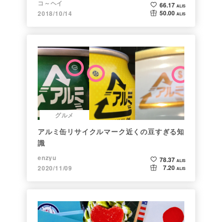
コ～ヘイ
66.17
ALIS
50.00
2018/10/14
ALIS
グルメ
アルミ缶リサイクルマーク近くの豆すぎる知
識
enzyu
78.37
ALIS
7.20
2020/11/09
ALIS