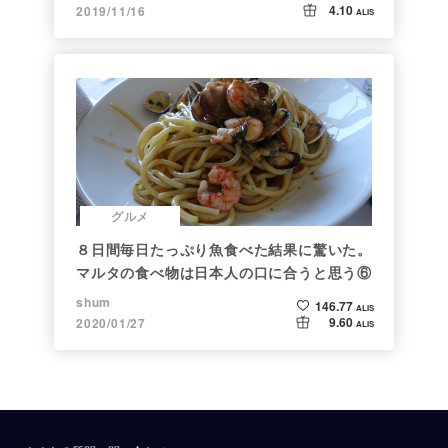
4.10
2019/11/16
ALIS
グルメ
８日間毎日たっぷり魚食べた結果に驚いた。
マルタの食べ物は日本人の口に合うと思う⑥
shum
146.77
ALIS
9.60
2020/01/27
ALIS