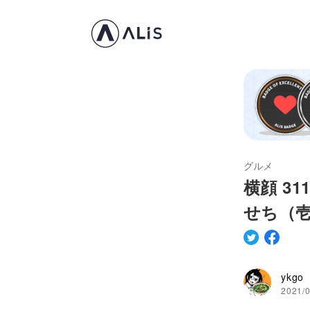
グルメ
横顔 3
せち（
ykgo
2021/0