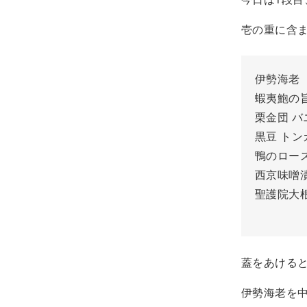
壱の重に含
伊勢海老
蝦夷鮑の
栗金団 
黒豆 トン
鴨のロー
西京味噌
聖護院大
蓋をあける
伊勢海老を