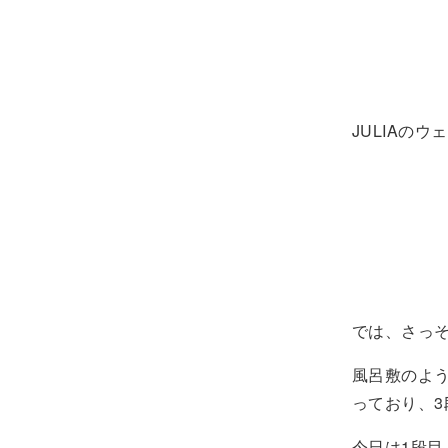
JULIAの
では、さっ
風呂敷のよう
っており、
今日は1段