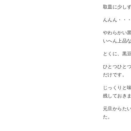
取皿に少し
んんん・・
やわらかい
いへん上品
とくに、黒
ひとつひと
だけです。
じっくりと
残しておき
元旦からた
た。