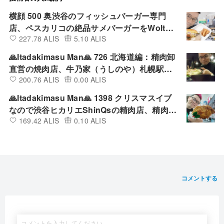
横顔 500 奥渋谷のフィッシュバーガー専門
店、ペスカリコの絶品サメバーガーをWoltで
227.78 ALIS
5.10 ALIS
デリバリーして食べてみた
🙏Itadakimasu Man🙏 726 北海道編：精肉卸
直営の焼肉店、牛乃家（うしのや）札幌駅北
200.76 ALIS
0.00 ALIS
口店の満腹ランチ定食を店内で食べてみた
🙏Itadakimasu Man🙏 1398 クリスマスイブ
なので渋谷ヒカリエShinQsの精肉店、精肉あ
169.42 ALIS
0.10 ALIS
づまの四国匠どりローストチキンレッグ（醤
油）を買って食べてみた
コメントする