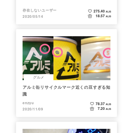
存在しないユーザー
275.40
ALIS
18.57
2020/05/14
ALIS
グルメ
アルミ缶リサイクルマーク近くの豆すぎる知
識
enzyu
78.37
ALIS
7.20
2020/11/09
ALIS