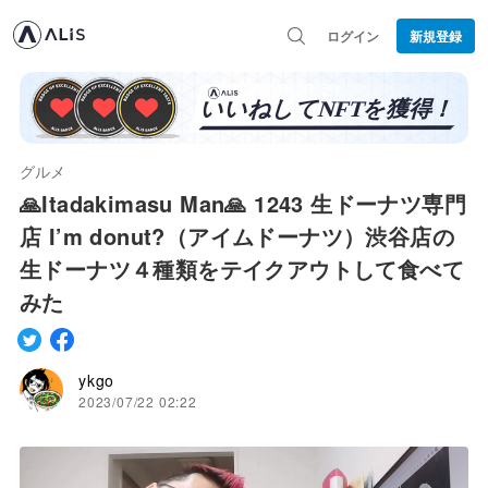
ログイン
新規登録
グルメ
🙏Itadakimasu Man🙏 1243 生ドーナツ専門
店 I’m donut?（アイムドーナツ）渋谷店の
生ドーナツ４種類をテイクアウトして食べて
みた
ykgo
2023/07/22 02:22