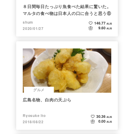
８日間毎日たっぷり魚食べた結果に驚いた。
マルタの食べ物は日本人の口に合うと思う⑥
shum
146.77
ALIS
9.60
2020/01/27
ALIS
グルメ
広島名物、白肉の天ぷら
Ryosuke Ito
30.36
ALIS
0.00
2018/08/22
ALIS