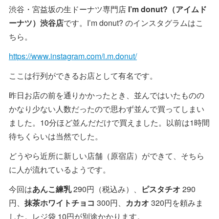
渋谷・宮益坂の生ドーナツ専門店
I’m donut?（アイムド
ーナツ）渋谷店
です。I’m donut? のインスタグラムはこ
ちら。
https://www.instagram.com/i.m.donut/
ここは行列ができるお店として有名です。
昨日お店の前を通りかかったとき、並んではいたものの
かなり少ない人数だったので思わず並んで買ってしまい
ました。10分ほど並んだだけで買えました。以前は1時間
待ちくらいは当然でした。
どうやら近所に新しい店舗（原宿店）ができて、そちら
に人が流れているようです。
今回は
あんこ練乳
290円（税込み）、
ピスタチオ
290
円、
抹茶ホワイトチョコ
300円、
カカオ
320円を頼みま
した。レジ袋 10円が別途かかります。